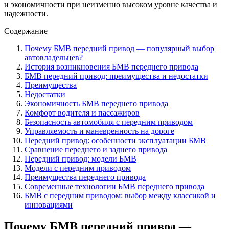
и экономичности при неизменно высоком уровне качества и
надежности.
Содержание
Почему БМВ передний привод — популярный выбор
автовладельцев?
История возникновения БМВ переднего привода
БМВ передний привод: преимущества и недостатки
Преимущества
Недостатки
Экономичность БМВ переднего привода
Комфорт водителя и пассажиров
Безопасность автомобиля с передним приводом
Управляемость и маневренность на дороге
Передний привод: особенности эксплуатации БМВ
Сравнение переднего и заднего привода
Передний привод: модели БМВ
Модели с передним приводом
Преимущества переднего привода
Современные технологии БМВ переднего привода
БМВ с передним приводом: выбор между классикой и
инновациями
Почему БМВ передний привод —