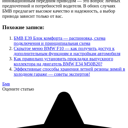
инновационным передним приводом — это вопрос личных
предпочтений и потребностей водителя. В обоих случаях
БМВ предлагает высокое качество и надежность, а выбор
привода зависит только от вас.
Похожие записи:
БМВ Е39 Блок комфорта — распиновка, схема
подключения и принципиальная схема
Скрытое меню BMW F10 — как получить доступ к
дополнительным функциям и настройкам автомобиля
Как правильно установить прокладки выпускного
коллектора на двигатель BMW E34 M50B20?
Эффективные способы хранения летней резины зимой в
холодном гараже — советы экспертов!
Бмв
Оцените статью