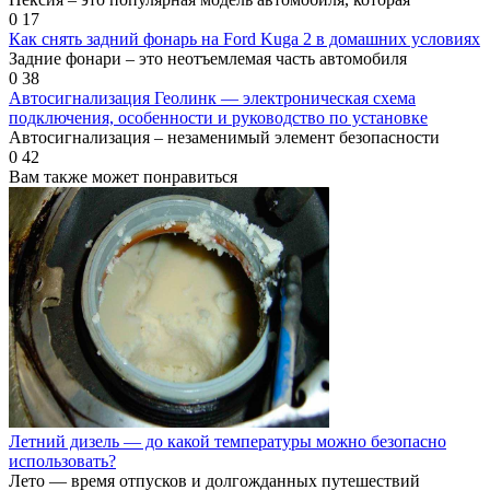
0
17
Как снять задний фонарь на Ford Kuga 2 в домашних условиях
Задние фонари – это неотъемлемая часть автомобиля
0
38
Автосигнализация Геолинк — электроническая схема
подключения, особенности и руководство по установке
Автосигнализация – незаменимый элемент безопасности
0
42
Вам также может понравиться
Летний дизель — до какой температуры можно безопасно
использовать?
Лето — время отпусков и долгожданных путешествий