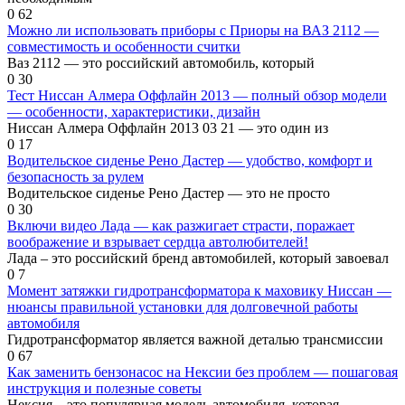
0
62
Можно ли использовать приборы с Приоры на ВАЗ 2112 —
совместимость и особенности считки
Ваз 2112 — это российский автомобиль, который
0
30
Тест Ниссан Алмера Оффлайн 2013 — полный обзор модели
— особенности, характеристики, дизайн
Ниссан Алмера Оффлайн 2013 03 21 — это один из
0
17
Водительское сиденье Рено Дастер — удобство, комфорт и
безопасность за рулем
Водительское сиденье Рено Дастер — это не просто
0
30
Включи видео Лада — как разжигает страсти, поражает
воображение и взрывает сердца автолюбителей!
Лада – это российский бренд автомобилей, который завоевал
0
7
Момент затяжки гидротрансформатора к маховику Ниссан —
нюансы правильной установки для долговечной работы
автомобиля
Гидротрансформатор является важной деталью трансмиссии
0
67
Как заменить бензонасос на Нексии без проблем — пошаговая
инструкция и полезные советы
Нексия – это популярная модель автомобиля, которая