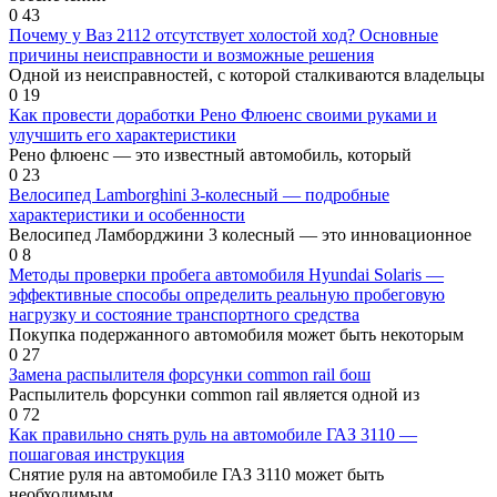
0
43
Почему у Ваз 2112 отсутствует холостой ход? Основные
причины неисправности и возможные решения
Одной из неисправностей, с которой сталкиваются владельцы
0
19
Как провести доработки Рено Флюенс своими руками и
улучшить его характеристики
Рено флюенс — это известный автомобиль, который
0
23
Велосипед Lamborghini 3-колесный — подробные
характеристики и особенности
Велосипед Ламборджини 3 колесный — это инновационное
0
8
Методы проверки пробега автомобиля Hyundai Solaris —
эффективные способы определить реальную пробеговую
нагрузку и состояние транспортного средства
Покупка подержанного автомобиля может быть некоторым
0
27
Замена распылителя форсунки common rail бош
Распылитель форсунки common rail является одной из
0
72
Как правильно снять руль на автомобиле ГАЗ 3110 —
пошаговая инструкция
Снятие руля на автомобиле ГАЗ 3110 может быть
необходимым