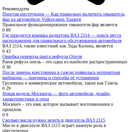
Рекомендуем
Простая инструкция — Как правильно включить омыватель
фар на автомобиле Volkswagen Touareg
Правильное функционирование омывателя фар является
0
89
Где находится крышка радиатора ВАЗ 2114 — поиск места
расположения для правильного обслуживания автомобиля
ВАЗ 2114, также известный как Лада Калина, является
0
43
Ошибка перевода ранга рефуела Опеля
Ранж рефуэл опель – это одна из наиболее распространенных
0
38
После замены крестовины в газели появилась неприятная
вибрация — причины и способы её устранения
Грузовики и коммерческие автомобили, такие как Газель
0
29
Новая модель Москвича — фото автомобиля, дизайн,
характеристики и цена
Москвич – это имя, которое вызывает воспоминания о
прошлом.
0
9
Сколько масла нужно залить в двигатель ВАЗ 2115
Масло в двигателе ВАЗ 2115 играет важную роль в
обеспечении