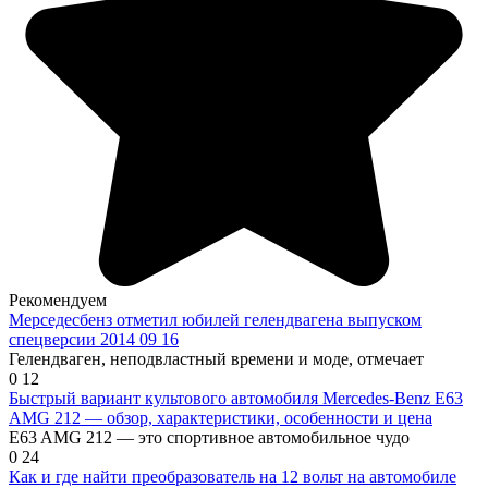
Рекомендуем
Мерседесбенз отметил юбилей гелендвагена выпуском
спецверсии 2014 09 16
Гелендваген, неподвластный времени и моде, отмечает
0
12
Быстрый вариант культового автомобиля Mercedes-Benz E63
AMG 212 — обзор, характеристики, особенности и цена
E63 AMG 212 — это спортивное автомобильное чудо
0
24
Как и где найти преобразователь на 12 вольт на автомобиле