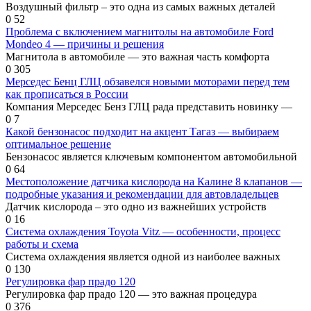
Воздушный фильтр – это одна из самых важных деталей
0
52
Проблема с включением магнитолы на автомобиле Ford
Mondeo 4 — причины и решения
Магнитола в автомобиле — это важная часть комфорта
0
305
Мерседес Бенц ГЛЦ обзавелся новыми моторами перед тем
как прописаться в России
Компания Мерседес Бенз ГЛЦ рада представить новинку —
0
7
Какой бензонасос подходит на акцент Тагаз — выбираем
оптимальное решение
Бензонасос является ключевым компонентом автомобильной
0
64
Местоположение датчика кислорода на Калине 8 клапанов —
подробные указания и рекомендации для автовладельцев
Датчик кислорода – это одно из важнейших устройств
0
16
Система охлаждения Toyota Vitz — особенности, процесс
работы и схема
Система охлаждения является одной из наиболее важных
0
130
Регулировка фар прадо 120
Регулировка фар прадо 120 — это важная процедура
0
376