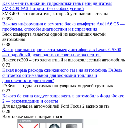
Как заменить нижний гидронатяжитель цепи двигателя
ЗМЗ-409 УАЗ Патриот без особых усилий
ЗМЗ 409 – это двигатель, который устанавливается на
0
398
Важная информация о ремонте блока комфорта Audi A6 C5 —
проблемы, способы диагностики и исправления
Блок комфорта является одной из важнейших частей
автомобиля
0
38
Как правильно произвести замену антифриза в Lexus GS300
— подробный руководство и советы от экспертов
Лексус гс300 – это элегантный и высококлассный автомобиль
0
73
Какая норма расхода сжиженного газа на автомобиль ГАЗель
считается оптимальной для экономии топлива и
долговечности двигателя?
ГАЗель — одна из самых популярных моделей грузовых
0
23
Какого бензина следует заправлять в автомобиль Форд Фокус
2 — рекомендации и советы
Для владельцев автомобилей Ford Focus 2 важно знать
0
28
Вам также может понравиться