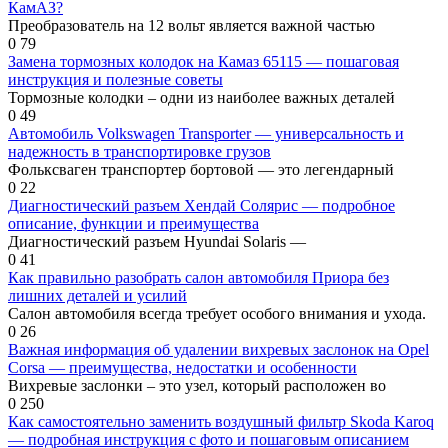
КамАЗ?
Преобразователь на 12 вольт является важной частью
0
79
Замена тормозных колодок на Камаз 65115 — пошаговая
инструкция и полезные советы
Тормозные колодки – одни из наиболее важных деталей
0
49
Автомобиль Volkswagen Transporter — универсальность и
надежность в транспортировке грузов
Фольксваген транспортер бортовой — это легендарный
0
22
Диагностический разъем Хендай Солярис — подробное
описание, функции и преимущества
Диагностический разъем Hyundai Solaris —
0
41
Как правильно разобрать салон автомобиля Приора без
лишних деталей и усилий
Салон автомобиля всегда требует особого внимания и ухода.
0
26
Важная информация об удалении вихревых заслонок на Opel
Corsa — преимущества, недостатки и особенности
Вихревые заслонки – это узел, который расположен во
0
250
Как самостоятельно заменить воздушный фильтр Skoda Karoq
— подробная инструкция с фото и пошаговым описанием