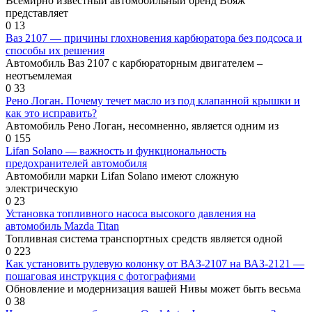
Всемирно известный автомобильный бренд Вояж
представляет
0
13
Ваз 2107 — причины глохновения карбюратора без подсоса и
способы их решения
Автомобиль Ваз 2107 с карбюраторным двигателем –
неотъемлемая
0
33
Рено Логан. Почему течет масло из под клапанной крышки и
как это исправить?
Автомобиль Рено Логан, несомненно, является одним из
0
155
Lifan Solano — важность и функциональность
предохранителей автомобиля
Автомобили марки Lifan Solano имеют сложную
электрическую
0
23
Установка топливного насоса высокого давления на
автомобиль Mazda Titan
Топливная система транспортных средств является одной
0
223
Как установить рулевую колонку от ВАЗ-2107 на ВАЗ-2121 —
пошаговая инструкция с фотографиями
Обновление и модернизация вашей Нивы может быть весьма
0
38