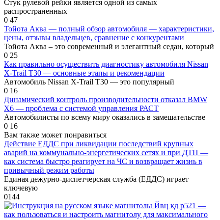
Стук рулевой рейки является одной из самых
распространенных
0
47
Тойота Аква — полный обзор автомобиля — характеристики,
цены, отзывы владельцев, сравнение с конкурентами
Тойота Аква – это современный и элегантный седан, который
0
25
Как правильно осуществить диагностику автомобиля Nissan
X-Trail T30 — основные этапы и рекомендации
Автомобиль Nissan X-Trail T30 — это популярный
0
16
Динамический контроль производительности отказал BMW
X6 — проблема с системой управления РАСТ
Автомобилисты по всему миру оказались в замешательстве
0
16
Вам также может понравиться
Действие ЕДДС при ликвидации последствий крупных
аварий на коммунально-энергетических сетях и при ДТП —
как система быстро реагирует на ЧС и возвращает жизнь в
привычный режим работы
Единая дежурно-диспетчерская служба (ЕДДС) играет
ключевую
0
144