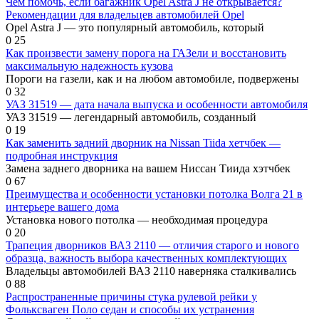
Чем помочь, если багажник Opel Astra J не открывается?
Рекомендации для владельцев автомобилей Opel
Opel Astra J — это популярный автомобиль, который
0
25
Как произвести замену порога на ГАЗели и восстановить
максимальную надежность кузова
Пороги на газели, как и на любом автомобиле, подвержены
0
32
УАЗ 31519 — дата начала выпуска и особенности автомобиля
УАЗ 31519 — легендарный автомобиль, созданный
0
19
Как заменить задний дворник на Nissan Tiida хетчбек —
подробная инструкция
Замена заднего дворника на вашем Ниссан Тиида хэтчбек
0
67
Преимущества и особенности установки потолка Волга 21 в
интерьере вашего дома
Установка нового потолка — необходимая процедура
0
20
Трапеция дворников ВАЗ 2110 — отличия старого и нового
образца, важность выбора качественных комплектующих
Владельцы автомобилей ВАЗ 2110 наверняка сталкивались
0
88
Распространенные причины стука рулевой рейки у
Фольксваген Поло седан и способы их устранения