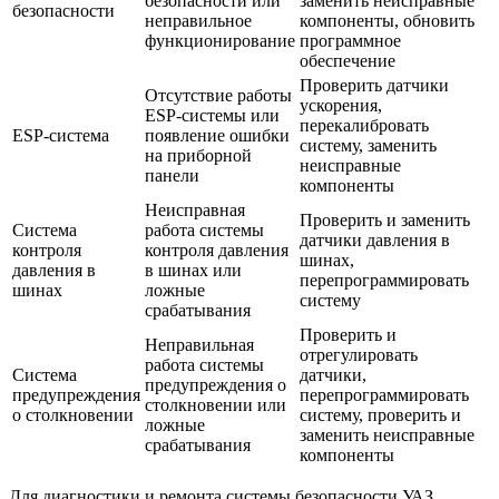
безопасности или
заменить неисправные
безопасности
неправильное
компоненты, обновить
функционирование
программное
обеспечение
Проверить датчики
Отсутствие работы
ускорения,
ESP-системы или
перекалибровать
ESP-система
появление ошибки
систему, заменить
на приборной
неисправные
панели
компоненты
Неисправная
Проверить и заменить
Система
работа системы
датчики давления в
контроля
контроля давления
шинах,
давления в
в шинах или
перепрограммировать
шинах
ложные
систему
срабатывания
Проверить и
Неправильная
отрегулировать
работа системы
Система
датчики,
предупреждения о
предупреждения
перепрограммировать
столкновении или
о столкновении
систему, проверить и
ложные
заменить неисправные
срабатывания
компоненты
Для диагностики и ремонта системы безопасности УАЗ