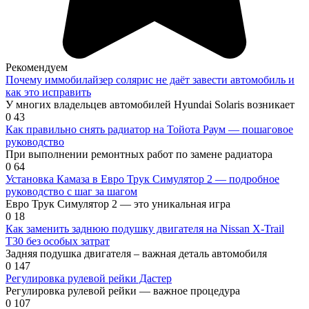
Рекомендуем
Почему иммобилайзер солярис не даёт завести автомобиль и
как это исправить
У многих владельцев автомобилей Hyundai Solaris возникает
0
43
Как правильно снять радиатор на Тойота Раум — пошаговое
руководство
При выполнении ремонтных работ по замене радиатора
0
64
Установка Камаза в Евро Трук Симулятор 2 — подробное
руководство с шаг за шагом
Евро Трук Симулятор 2 — это уникальная игра
0
18
Как заменить заднюю подушку двигателя на Nissan X-Trail
T30 без особых затрат
Задняя подушка двигателя – важная деталь автомобиля
0
147
Регулировка рулевой рейки Дастер
Регулировка рулевой рейки — важное процедура
0
107