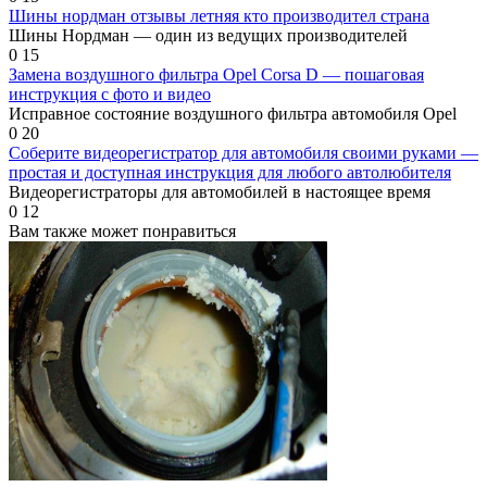
Шины нордман отзывы летняя кто производител страна
Шины Нордман — один из ведущих производителей
0
15
Замена воздушного фильтра Opel Corsa D — пошаговая
инструкция с фото и видео
Исправное состояние воздушного фильтра автомобиля Opel
0
20
Соберите видеорегистратор для автомобиля своими руками —
простая и доступная инструкция для любого автолюбителя
Видеорегистраторы для автомобилей в настоящее время
0
12
Вам также может понравиться