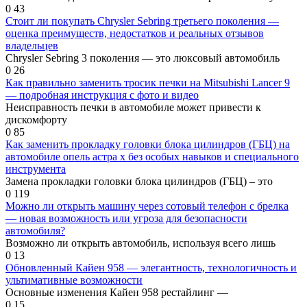
0
43
Стоит ли покупать Chrysler Sebring третьего поколения —
оценка преимуществ, недостатков и реальных отзывов
владельцев
Chrysler Sebring 3 поколения — это люксовый автомобиль
0
26
Как правильно заменить тросик печки на Mitsubishi Lancer 9
— подробная инструкция с фото и видео
Неисправность печки в автомобиле может привести к
дискомфорту
0
85
Как заменить прокладку головки блока цилиндров (ГБЦ) на
автомобиле опель астра х без особых навыков и специального
инструмента
Замена прокладки головки блока цилиндров (ГБЦ) – это
0
119
Можно ли открыть машину через сотовый телефон с брелка
— новая возможность или угроза для безопасности
автомобиля?
Возможно ли открыть автомобиль, используя всего лишь
0
13
Обновленный Кайен 958 — элегантность, технологичность и
ультимативные возможности
Основные изменения Кайен 958 рестайлинг —
0
15