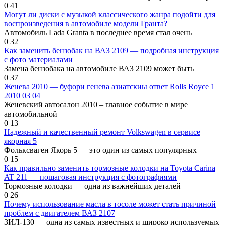
0
41
Могут ли диски с музыкой классического жанра подойти для
воспроизведения в автомобиле модели Гранта?
Автомобиль Lada Granta в последнее время стал очень
0
32
Как заменить бензобак на ВАЗ 2109 — подробная инструкция
с фото материалами
Замена бензобака на автомобиле ВАЗ 2109 может быть
0
37
Женева 2010 — буфори генева азиатскиы ответ Rolls Royce 1
2010 03 04
Женевский автосалон 2010 – главное событие в мире
автомобильной
0
13
Надежный и качественный ремонт Volkswagen в сервисе
якорная 5
Фольксваген Якорь 5 — это один из самых популярных
0
15
Как правильно заменить тормозные колодки на Toyota Carina
AT 211 — пошаговая инструкция с фотографиями
Тормозные колодки — одна из важнейших деталей
0
26
Почему использование масла в тосоле может стать причиной
проблем с двигателем ВАЗ 2107
ЗИЛ-130 — одна из самых известных и широко используемых