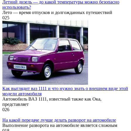
Летний дизель — до какой температуры можно безопасно
использовать?
Лето — время отпусков и долгожданных путешествий
0
25
Как выглядит ваз 1111 и что нужно знать о внешнем виде этой
модели автомобиля
Автомобиль ВАЗ 1111, известный также как Ока,
представляет
0
26
На какой передаче лучше делать разворот на автомобиле
Выполнение разворота на автомобиле является сложным
0
18