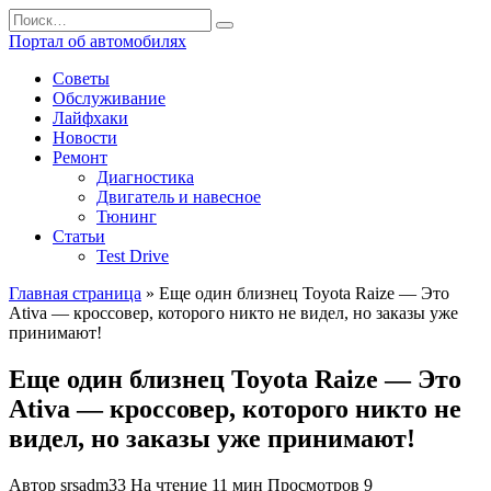
Перейти
Search
к
for:
Портал об автомобилях
содержанию
Советы
Обслуживание
Лайфхаки
Новости
Ремонт
Диагностика
Двигатель и навесное
Тюнинг
Статьи
Test Drive
Главная страница
»
Еще один близнец Toyota Raize — Это
Ativa — кроссовер, которого никто не видел, но заказы уже
принимают!
Еще один близнец Toyota Raize — Это
Ativa — кроссовер, которого никто не
видел, но заказы уже принимают!
Автор
srsadm33
На чтение
11 мин
Просмотров
9