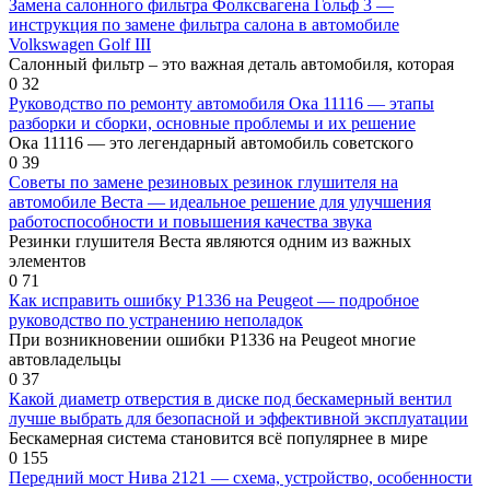
Замена салонного фильтра Фолксвагена Гольф 3 —
инструкция по замене фильтра салона в автомобиле
Volkswagen Golf III
Салонный фильтр – это важная деталь автомобиля, которая
0
32
Руководство по ремонту автомобиля Ока 11116 — этапы
разборки и сборки, основные проблемы и их решение
Ока 11116 — это легендарный автомобиль советского
0
39
Советы по замене резиновых резинок глушителя на
автомобиле Веста — идеальное решение для улучшения
работоспособности и повышения качества звука
Резинки глушителя Веста являются одним из важных
элементов
0
71
Как исправить ошибку Р1336 на Peugeot — подробное
руководство по устранению неполадок
При возникновении ошибки Р1336 на Peugeot многие
автовладельцы
0
37
Какой диаметр отверстия в диске под бескамерный вентил
лучше выбрать для безопасной и эффективной эксплуатации
Бескамерная система становится всё популярнее в мире
0
155
Передний мост Нива 2121 — схема, устройство, особенности