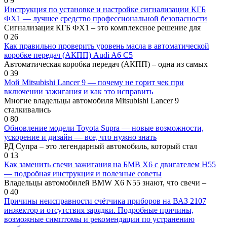
0
9
Инструкция по установке и настройке сигнализации КГБ
ФХ1 — лучшее средство профессиональной безопасности
Сигнализация КГБ ФХ1 – это комплексное решение для
0
26
Как правильно проверить уровень масла в автоматической
коробке передач (АКПП) Audi A6 C5
Автоматическая коробка передач (АКПП) – одна из самых
0
39
Мой Mitsubishi Lancer 9 — почему не горит чек при
включении зажигания и как это исправить
Многие владельцы автомобиля Mitsubishi Lancer 9
сталкивались
0
80
Обновление модели Toyota Supra — новые возможности,
ускорение и дизайн — все, что нужно знать
РД Супра – это легендарный автомобиль, который стал
0
13
Как заменить свечи зажигания на БМВ Х6 с двигателем Н55
— подробная инструкция и полезные советы
Владельцы автомобилей BMW X6 N55 знают, что свечи –
0
40
Причины неисправности счётчика приборов на ВАЗ 2107
инжектор и отсутствия зарядки. Подробные причины,
возможные симптомы и рекомендации по устранению