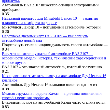
проблемы.
Автомобиль ВАЗ 2107 инжектор оснащен электронными
приборами
0
35
Надежный вариатор для Mitsubishi Lancer 10 — гарантия
плавности и комфорта на дороге
Митсубиси Лансер 10 – популярный автомобиль, который
0
26
Перетяжка дверных карт ГАЗ 31105 — как вернуть
автомобилю новый вид
Подчеркнуть стиль и индивидуальность своего автомобиля —
0
34
Все, что вы хотели узнать об автомобиле ВАЗ 2107 —
особенности модели, история, технические характеристики и
многое другое
ВАЗ 2107 – это знаковый автомобиль, который заслуженно
0
21
Как правильно заменить помпу на автомобиле Деу Нексия 16
клапанов
Автомобиль Деу Нексия 16 клапанов является одним из
0
38
Медная стружка в поддоне Камаз — причины появления и
способы решения проблемы
Владельцы грузовых автомобилей Камаз часто сталкиваются
0
83