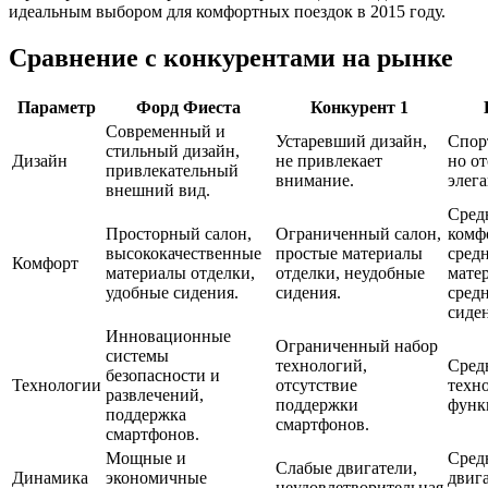
идеальным выбором для комфортных поездок в 2015 году.
Сравнение с конкурентами на рынке
Параметр
Форд Фиеста
Конкурент 1
Современный и
Устаревший дизайн,
Спор
стильный дизайн,
Дизайн
не привлекает
но от
привлекательный
внимание.
элега
внешний вид.
Сред
Просторный салон,
Ограниченный салон,
комф
высококачественные
простые материалы
сред
Комфорт
материалы отделки,
отделки, неудобные
мате
удобные сидения.
сидения.
сред
сиде
Инновационные
Ограниченный набор
системы
технологий,
Сред
безопасности и
Технологии
отсутствие
техно
развлечений,
поддержки
функ
поддержка
смартфонов.
смартфонов.
Мощные и
Сред
Слабые двигатели,
Динамика
экономичные
двига
неудовлетворительная