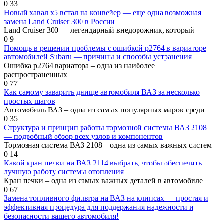
0
33
Новый хавал х5 встал на конвейер — еще одна возможная
замена Land Cruiser 300 в России
Land Cruiser 300 — легендарный внедорожник, который
0
9
Помощь в решении проблемы с ошибкой р2764 в вариаторе
автомобилей Subaru — причины и способы устранения
Ошибка р2764 вариатора – одна из наиболее
распространенных
0
77
Как самому заварить днище автомобиля ВАЗ за несколько
простых шагов
Автомобиль ВАЗ – одна из самых популярных марок среди
0
35
Структура и принцип работы тормозной системы ВАЗ 2108
— подробный обзор всех узлов и компонентов
Тормозная система ВАЗ 2108 – одна из самых важных систем
0
14
Какой кран печки на ВАЗ 2114 выбрать, чтобы обеспечить
лучшую работу системы отопления
Кран печки – одна из самых важных деталей в автомобиле
0
67
Замена топливного фильтра на ВАЗ на клипсах — простая и
эффективная процедура для поддержания надежности и
безопасности вашего автомобиля!