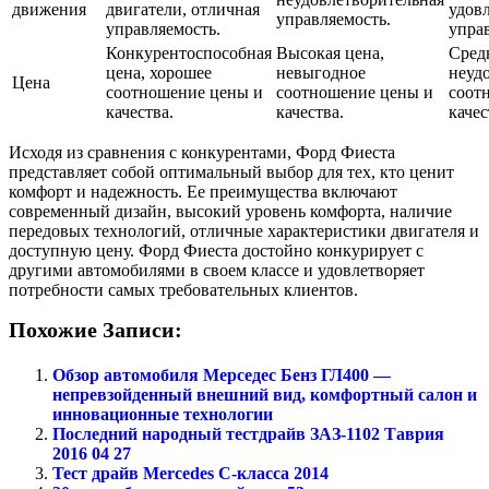
движения
двигатели, отличная
удов
управляемость.
управляемость.
упра
Конкурентоспособная
Высокая цена,
Средн
цена, хорошее
невыгодное
неуд
Цена
соотношение цены и
соотношение цены и
соот
качества.
качества.
качес
Исходя из сравнения с конкурентами, Форд Фиеста
представляет собой оптимальный выбор для тех, кто ценит
комфорт и надежность. Ее преимущества включают
современный дизайн, высокий уровень комфорта, наличие
передовых технологий, отличные характеристики двигателя и
доступную цену. Форд Фиеста достойно конкурирует с
другими автомобилями в своем классе и удовлетворяет
потребности самых требовательных клиентов.
Похожие Записи:
Обзор автомобиля Мерседес Бенз ГЛ400 —
непревзойденный внешний вид, комфортный салон и
инновационные технологии
Последний народный тестдрайв ЗАЗ-1102 Таврия
2016 04 27
Тест драйв Mercedes C-класса 2014