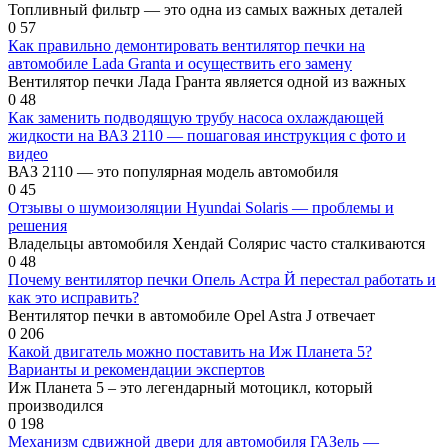
Топливный фильтр — это одна из самых важных деталей
0
57
Как правильно демонтировать вентилятор печки на
автомобиле Lada Granta и осуществить его замену
Вентилятор печки Лада Гранта является одной из важных
0
48
Как заменить подводящую трубу насоса охлаждающей
жидкости на ВАЗ 2110 — пошаговая инструкция с фото и
видео
ВАЗ 2110 — это популярная модель автомобиля
0
45
Отзывы о шумоизоляции Hyundai Solaris — проблемы и
решения
Владельцы автомобиля Хендай Солярис часто сталкиваются
0
48
Почему вентилятор печки Опель Астра Й перестал работать и
как это исправить?
Вентилятор печки в автомобиле Opel Astra J отвечает
0
206
Какой двигатель можно поставить на Иж Планета 5?
Варианты и рекомендации экспертов
Иж Планета 5 – это легендарный мотоцикл, который
производился
0
198
Механизм сдвижной двери для автомобиля ГАЗель —