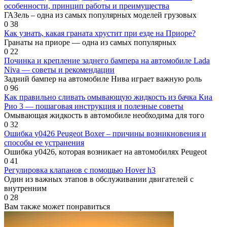
особенности, принцип работы и преимущества
ГАЗель – одна из самых популярных моделей грузовых
0
38
Как узнать, какая граната хрустит при езде на Приоре?
Гранаты на приоре — одна из самых популярных
0
22
Починка и крепление заднего бампера на автомобиле Lada
Niva — советы и рекомендации
Задний бампер на автомобиле Нива играет важную роль
0
96
Как правильно сливать омывающую жидкость из бачка Киа
Рио 3 — пошаговая инструкция и полезные советы
Омывающая жидкость в автомобиле необходима для того
0
32
Ошибка у0426 Peugeot Boxer – причины возникновения и
способы ее устранения
Ошибка у0426, которая возникает на автомобилях Peugeot
0
41
Регулировка клапанов с помощью Hover h3
Один из важных этапов в обслуживании двигателей с
внутренним
0
28
Вам также может понравиться