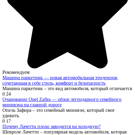
Рекомендуем
Машина паркетник — новая автомобильная тенденция,
сочетающая в себе стиль, комфорт и безопасность
Машина паркетник – это вид автомобиля, который отличается
0
24
Очарование Opel Zafira — обзор легендарного семейного
минивэна на главной дороге
Опель Зафира – это семейный минивэн, который смог
удивить
0
17
Почему Лачетти плохо заводится на холодную?
Шевроле Лачетти – популярная модель автомобиля, которая