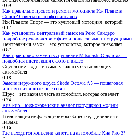
0
69
Как правильно провести ремонт мотоцикла Иж Планета
Спорт? Советы от профессионалов
Иж Планета Спорт — это культовый мотоцикл, который
0
17
Как установить центральный замок на Рено Сандеро —
подробное руководство с фото и пошаговыми инструкциями
Центральный замок – это устройство, которое позволяет
0
87
Как правильно заменить сцепление Mitsubishi C-арисма —
подробная инструкция с фото и видео
Сцепление – одна из самых важных составляющих
автомобиля
0
18
Замена наружного шруса Skoda Octavia A5 — пошаговая
инструкция и полезные советы
Шрус – это важная часть автомобиля, которая отвечает
0
74
Киа Рио – южнокорейский аналог популярной модели
автомобиля
В настоящем информационном обществе, где знания и
навыки
0
16
Где находится концевик капота на автомобиле Киа Рио 3?