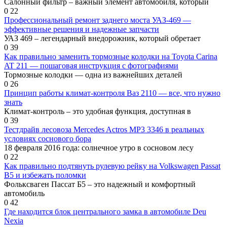
Салонный фильтр – важный элемент автомобиля, который
0
22
Профессиональный ремонт заднего моста УАЗ-469 —
эффективные решения и надежные запчасти
УАЗ 469 – легендарный внедорожник, который обретает
0
39
Как правильно заменить тормозные колодки на Toyota Carina
AT 211 — пошаговая инструкция с фотографиями
Тормозные колодки — одна из важнейших деталей
0
26
Принцип работы климат-контроля Ваз 2110 — все, что нужно
знать
Климат-контроль – это удобная функция, доступная в
0
39
Тестдрайв лесовоза Mercedes Actros MP3 3346 в реальных
условиях соснового бора
18 февраля 2016 года: солнечное утро в сосновом лесу
0
22
Как правильно подтянуть рулевую рейку на Volkswagen Passat
B5 и избежать поломки
Фольксваген Пассат Б5 – это надежный и комфортный
автомобиль
0
42
Где находится блок центрального замка в автомобиле Deu
Nexia