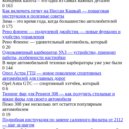
Концевик капота – это одна из самых важных деталей
0
163
Как включить печку на Ниссан Кашкай — пошаговая
инструкция и полезные советы
Зима – это время года, когда большинство автолюбителей
0
175
Рено флюенс — подрулевой джойстик — новые функции и
удобство управления
Рено Флюенс — удивительный автомобиль, который
0
20
Однокамерный карбюратор УАЗ — устройство, принцип
работы, особенности настройки
В мире автомобильной техники карбюраторы уже уже были
0
144
Опел Астра ГТЦ — новое поколение спортивных
автомобилей для главных дорог
Opel Astra GTC — спортивный хэтчбек, который
0
6
Тюнинг фар для Peugeot 308 — как получить стильные и
яркие фары для своего автомобиля
Пежо 308 уже несколько лет остается популярным
автомобилем
0
19
Подробная инструкция по замене салонного фильтра от 2112
— шаг за шагом