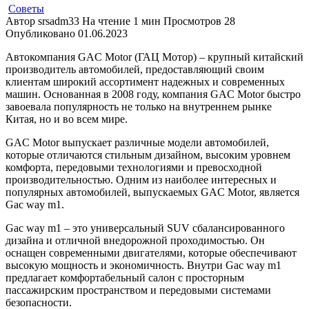
Советы
Автор
srsadm33
На чтение
1 мин
Просмотров
28
Опубликовано
01.06.2023
Автокомпания GAC Motor (ГАЦ Мотор) – крупный китайский
производитель автомобилей, предоставляющий своим
клиентам широкий ассортимент надежных и современных
машин. Основанная в 2008 году, компания GAC Motor быстро
завоевала популярность не только на внутреннем рынке
Китая, но и во всем мире.
GAC Motor выпускает различные модели автомобилей,
которые отличаются стильным дизайном, высоким уровнем
комфорта, передовыми технологиями и превосходной
производительностью. Одним из наиболее интересных и
популярных автомобилей, выпускаемых GAC Motor, является
Gac way m1.
Gac way m1 – это универсальный SUV сбалансированного
дизайна и отличной внедорожной проходимостью. Он
оснащен современными двигателями, которые обеспечивают
высокую мощность и экономичность. Внутри Gac way m1
предлагает комфортабельный салон с просторным
пассажирским пространством и передовыми системами
безопасности.