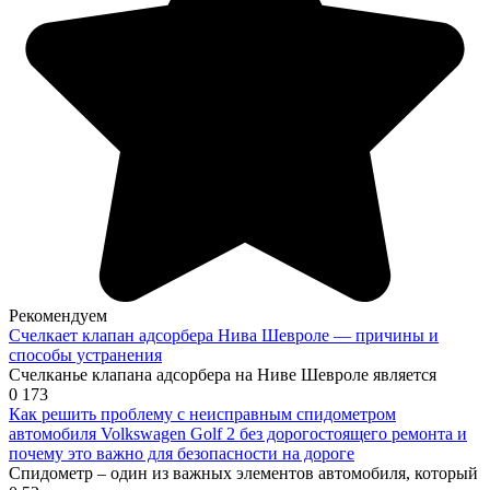
Рекомендуем
Счелкает клапан адсорбера Нива Шевроле — причины и
способы устранения
Счелканье клапана адсорбера на Ниве Шевроле является
0
173
Как решить проблему с неисправным спидометром
автомобиля Volkswagen Golf 2 без дорогостоящего ремонта и
почему это важно для безопасности на дороге
Спидометр – один из важных элементов автомобиля, который