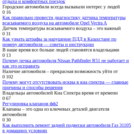
отдыха и комфортных поездок
Городские автомобили всегда вызывали интерес у людей
0
16
Как правильно провести диагностику датчика температуры
всасываемого воздуха на автомобиле Opel Vectra A
Датчик температуры всасываемого воздуха – это важный
0
31
Как узнать штрафы за нарушение ПДД в Казахстане по
номеру автомобиля — советы и инструкции
В наше время все больше людей становятся владельцами
0
13
Почему печка автомобиля Nissan Pathfinder R51 не работает и
как это исправить
Наличие автомобиля – прекрасная возможность уйти от
0
102
Почему могут отсутствовать искры в киа спектра — главные
причины и способы решения
Владельцы автомобилей Киа Спектра время от времени
0
67
Регулировка клапанов фф2
Клапаны – это одна из ключевых деталей двигателя
автомобиля
0
30
Как выполнить ремонт задней подвески автомобиля Газ 31105
в домашних условиях