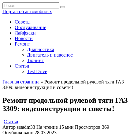
Перейти
Search
к
for:
Портал об автомобилях
содержанию
Советы
Обслуживание
Лайфхаки
Новости
Ремонт
Диагностика
Двигатель и навесное
Тюнинг
Статьи
Test Drive
Главная страница
»
Ремонт продольной рулевой тяги ГАЗ
3309: видеоинструкция и советы!
Ремонт продольной рулевой тяги ГАЗ
3309: видеоинструкция и советы!
Статьи
Автор
srsadm33
На чтение
15 мин
Просмотров
369
Опубликовано
28.03.2023