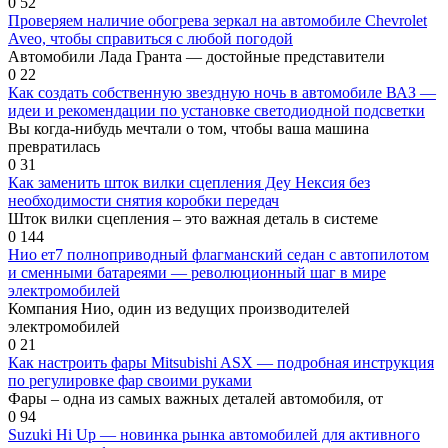
0
52
Проверяем наличие обогрева зеркал на автомобиле Chevrolet
Aveo, чтобы справиться с любой погодой
Автомобили Лада Гранта — достойные представители
0
22
Как создать собственную звездную ночь в автомобиле ВАЗ —
идеи и рекомендации по установке светодиодной подсветки
Вы когда-нибудь мечтали о том, чтобы ваша машина
превратилась
0
31
Как заменить шток вилки сцепления Деу Нексия без
необходимости снятия коробки передач
Шток вилки сцепления – это важная деталь в системе
0
144
Нио ет7 полноприводный флагманский седан с автопилотом
и сменными батареями — революционный шаг в мире
электромобилей
Компания Нио, один из ведущих производителей
электромобилей
0
21
Как настроить фары Mitsubishi ASX — подробная инструкция
по регулировке фар своими руками
Фары – одна из самых важных деталей автомобиля, от
0
94
Suzuki Hi Up — новинка рынка автомобилей для активного