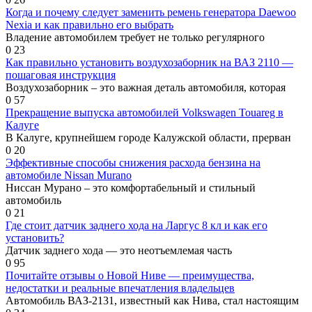
Когда и почему следует заменить ремень генератора Daewoo
Nexia и как правильно его выбрать
Владение автомобилем требует не только регулярного
0
23
Как правильно установить воздухозаборник на ВАЗ 2110 —
пошаговая инструкция
Воздухозаборник – это важная деталь автомобиля, которая
0
57
Прекращение выпуска автомобилей Volkswagen Touareg в
Калуге
В Калуге, крупнейшем городе Калужской области, прерван
0
20
Эффективные способы снижения расхода бензина на
автомобиле Nissan Murano
Ниссан Мурано – это комфортабельный и стильный
автомобиль
0
21
Где стоит датчик заднего хода на Ларгус 8 кл и как его
установить?
Датчик заднего хода — это неотъемлемая часть
0
95
Почитайте отзывы о Новой Ниве — преимущества,
недостатки и реальные впечатления владельцев
Автомобиль ВАЗ-2131, известный как Нива, стал настоящим