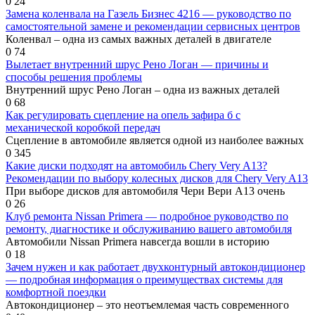
0
24
Замена коленвала на Газель Бизнес 4216 — руководство по
самостоятельной замене и рекомендации сервисных центров
Коленвал – одна из самых важных деталей в двигателе
0
74
Вылетает внутренний шрус Рено Логан — причины и
способы решения проблемы
Внутренний шрус Рено Логан – одна из важных деталей
0
68
Как регулировать сцепление на опель зафира б с
механической коробкой передач
Сцепление в автомобиле является одной из наиболее важных
0
345
Какие диски подходят на автомобиль Chery Very A13?
Рекомендации по выбору колесных дисков для Chery Very A13
При выборе дисков для автомобиля Чери Вери А13 очень
0
26
Клуб ремонта Nissan Primera — подробное руководство по
ремонту, диагностике и обслуживанию вашего автомобиля
Автомобили Nissan Primera навсегда вошли в историю
0
18
Зачем нужен и как работает двухконтурный автокондиционер
— подробная информация о преимуществах системы для
комфортной поездки
Автокондиционер – это неотъемлемая часть современного