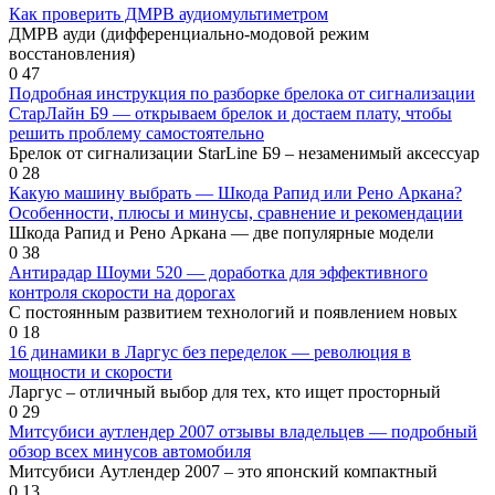
Как проверить ДМРВ аудиомультиметром
ДМРВ ауди (дифференциально-модовой режим
восстановления)
0
47
Подробная инструкция по разборке брелока от сигнализации
СтарЛайн Б9 — открываем брелок и достаем плату, чтобы
решить проблему самостоятельно
Брелок от сигнализации StarLine Б9 – незаменимый аксессуар
0
28
Какую машину выбрать — Шкода Рапид или Рено Аркана?
Особенности, плюсы и минусы, сравнение и рекомендации
Шкода Рапид и Рено Аркана — две популярные модели
0
38
Антирадар Шоуми 520 — доработка для эффективного
контроля скорости на дорогах
С постоянным развитием технологий и появлением новых
0
18
16 динамики в Ларгус без переделок — революция в
мощности и скорости
Ларгус – отличный выбор для тех, кто ищет просторный
0
29
Митсубиси аутлендер 2007 отзывы владельцев — подробный
обзор всех минусов автомобиля
Митсубиси Аутлендер 2007 – это японский компактный
0
13