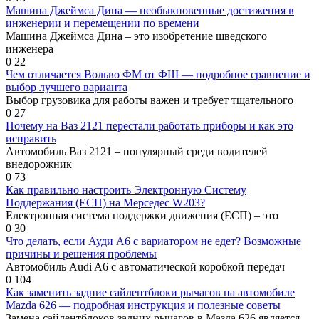
Машина Джеймса Дина — необыкновенные достижения в
инженерии и перемещении по времени
Машина Джеймса Дина – это изобретение шведского
инженера
0
22
Чем отличается Вольво ФМ от ФШ — подробное сравнение и
выбор лучшего варианта
Выбор грузовика для работы важен и требует тщательного
0
27
Почему на Ваз 2121 перестали работать приборы и как это
исправить
Автомобиль Ваз 2121 – популярный среди водителей
внедорожник
0
73
Как правильно настроить Электронную Систему
Поддержания (ЕСП) на Мерседес W203?
Електронная система поддержки движения (ЕСП) – это
0
30
Что делать, если Ауди А6 с вариатором не едет? Возможные
причины и решения проблемы
Автомобиль Audi A6 с автоматической коробкой передач
0
104
Как заменить задние сайлентблоки рычагов на автомобиле
Mazda 626 — подробная инструкция и полезные советы
Замена сайлентблоков задних рычагов в Мазда 626 является