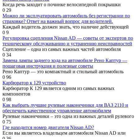
Когда речь заходит о починке велосипедной покрышки
0
29
Можно ли эксплуатировать автомобиль без регистрации по
страховке? Ответ на важный вопрос для водителей.
Каждый водитель должен знать, что наличие действующей
0
9
Регулировка сцепления Nissan AD — советы от экспертов по
техническому обслуживанию и устранению неисправностей
Сцепление – одна из самых важных частей автомобиля
0
34
Замена лампы заднего хода на автомобиле Рено Каптур —
пошаговая инструкция и полезные советы
Рено Каптур — это компактный и стильный автомобиль
0
96
Карбюратор к 129 устройство
Карбюратор К 129 является одним из самых важных
компонентов
0
98
Как выбрать лучшие рулевые наконечники для ВАЗ 2110 и
обеспечить качественное управление автомобилем
Рулевые наконечники – это одна из важных деталей рулевого
0
75
Где находится номер двигателя Nissan AD?
Если вы являетесь владельцем автомобиля Nissan AD или
0
36