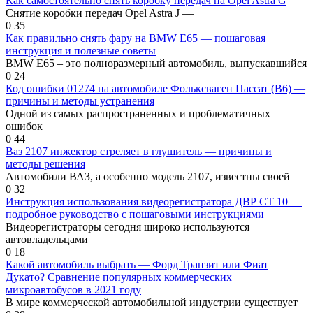
Как самостоятельно снять коробку передач на Opel Astra G
Снятие коробки передач Opel Astra J —
0
35
Как правильно снять фару на BMW Е65 — пошаговая
инструкция и полезные советы
BMW E65 – это полноразмерный автомобиль, выпускавшийся
0
24
Код ошибки 01274 на автомобиле Фольксваген Пассат (B6) —
причины и методы устранения
Одной из самых распространенных и проблематичных
ошибок
0
44
Ваз 2107 инжектор стреляет в глушитель — причины и
методы решения
Автомобили ВАЗ, а особенно модель 2107, известны своей
0
32
Инструкция использования видеорегистратора ДВР СТ 10 —
подробное руководство с пошаговыми инструкциями
Видеорегистраторы сегодня широко используются
автовладельцами
0
18
Какой автомобиль выбрать — Форд Транзит или Фиат
Дукато? Сравнение популярных коммерческих
микроавтобусов в 2021 году
В мире коммерческой автомобильной индустрии существует