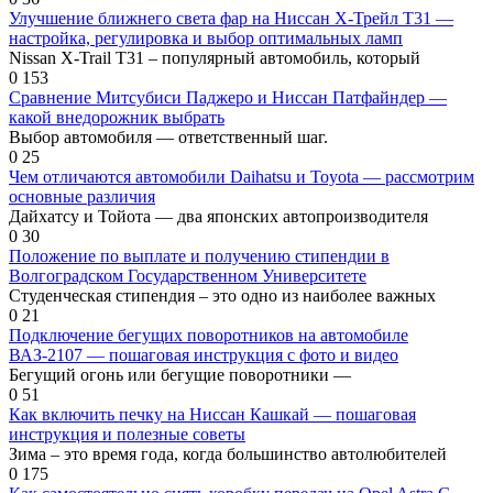
Улучшение ближнего света фар на Ниссан Х-Трейл Т31 —
настройка, регулировка и выбор оптимальных ламп
Nissan X-Trail T31 – популярный автомобиль, который
0
153
Сравнение Митсубиси Паджеро и Ниссан Патфайндер —
какой внедорожник выбрать
Выбор автомобиля — ответственный шаг.
0
25
Чем отличаются автомобили Daihatsu и Toyota — рассмотрим
основные различия
Дайхатсу и Тойота — два японских автопроизводителя
0
30
Положение по выплате и получению стипендии в
Волгоградском Государственном Университете
Студенческая стипендия – это одно из наиболее важных
0
21
Подключение бегущих поворотников на автомобиле
ВАЗ-2107 — пошаговая инструкция с фото и видео
Бегущий огонь или бегущие поворотники —
0
51
Как включить печку на Ниссан Кашкай — пошаговая
инструкция и полезные советы
Зима – это время года, когда большинство автолюбителей
0
175