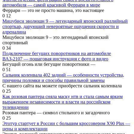
автомобиля — самой красивой Феррари в мире
Феррари — это не просто машина, это настоящее
0
12
Мицубиси эволюшн 9 — легендарный японский раллийный
спорткар, дарующий невероятные ощущения скорости и
адреналина
Мицубиси эволюшн 9 – это легендарный японский
спортивный
0
34
Подключение бегущих поворотников на автомобиле
ВАЗ-2107 — пошаговая инструкция с фото и видео
Бегущий огонь или бегущие поворотники —
0
51
Сальник коленвала 402 задний — особенности устройства,
причины поломки и способы правильной замены
С нашего сайта вы можете приобрести сальник коленвала
0
25
Как розовая пантера сняла маску нтв и стала самым ярким
выражением независимости и власти на российском
телевидении
Розовая пантера — символ стильного и загадочного
0
25
Этотур стартует в России с большим кроссовером Х90 Plus —
цены и комплектации