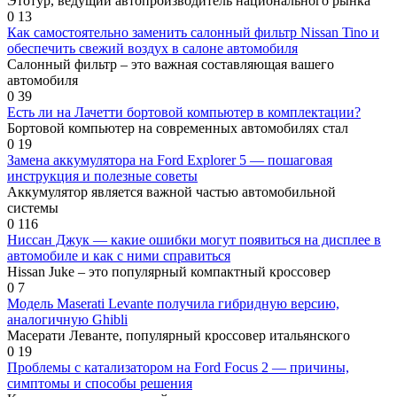
Этотур, ведущий автопроизводитель национального рынка
0
13
Как самостоятельно заменить салонный фильтр Nissan Tino и
обеспечить свежий воздух в салоне автомобиля
Салонный фильтр – это важная составляющая вашего
автомобиля
0
39
Есть ли на Лачетти бортовой компьютер в комплектации?
Бортовой компьютер на современных автомобилях стал
0
19
Замена аккумулятора на Ford Explorer 5 — пошаговая
инструкция и полезные советы
Аккумулятор является важной частью автомобильной
системы
0
116
Ниссан Джук — какие ошибки могут появиться на дисплее в
автомобиле и как с ними справиться
Нissan Juke – это популярный компактный кроссовер
0
7
Модель Maserati Levante получила гибридную версию,
аналогичную Ghibli
Масерати Леванте, популярный кроссовер итальянского
0
19
Проблемы с катализатором на Ford Focus 2 — причины,
симптомы и способы решения