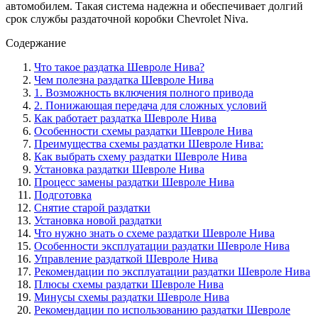
автомобилем. Такая система надежна и обеспечивает долгий
срок службы раздаточной коробки Chevrolet Niva.
Содержание
Что такое раздатка Шевроле Нива?
Чем полезна раздатка Шевроле Нива
1. Возможность включения полного привода
2. Понижающая передача для сложных условий
Как работает раздатка Шевроле Нива
Особенности схемы раздатки Шевроле Нива
Преимущества схемы раздатки Шевроле Нива:
Как выбрать схему раздатки Шевроле Нива
Установка раздатки Шевроле Нива
Процесс замены раздатки Шевроле Нива
Подготовка
Снятие старой раздатки
Установка новой раздатки
Что нужно знать о схеме раздатки Шевроле Нива
Особенности эксплуатации раздатки Шевроле Нива
Управление раздаткой Шевроле Нива
Рекомендации по эксплуатации раздатки Шевроле Нива
Плюсы схемы раздатки Шевроле Нива
Минусы схемы раздатки Шевроле Нива
Рекомендации по использованию раздатки Шевроле