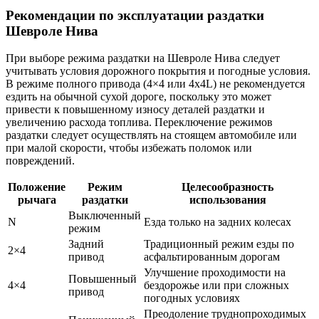
Рекомендации по эксплуатации раздатки
Шевроле Нива
При выборе режима раздатки на Шевроле Нива следует
учитывать условия дорожного покрытия и погодные условия.
В режиме полного привода (4×4 или 4x4L) не рекомендуется
ездить на обычной сухой дороге, поскольку это может
привести к повышенному износу деталей раздатки и
увеличению расхода топлива. Переключение режимов
раздатки следует осуществлять на стоящем автомобиле или
при малой скорости, чтобы избежать поломок или
повреждений.
Положение
Режим
Целесообразность
рычага
раздатки
использования
Выключенный
N
Езда только на задних колесах
режим
Задний
Традиционный режим езды по
2×4
привод
асфальтированным дорогам
Улучшение проходимости на
Повышенный
4×4
бездорожье или при сложных
привод
погодных условиях
Преодоление труднопроходимых