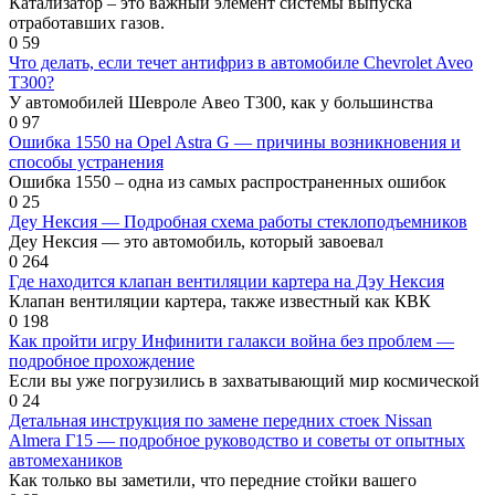
Катализатор – это важный элемент системы выпуска
отработавших газов.
0
59
Что делать, если течет антифриз в автомобиле Chevrolet Aveo
T300?
У автомобилей Шевроле Авео Т300, как у большинства
0
97
Ошибка 1550 на Opel Astra G — причины возникновения и
способы устранения
Ошибка 1550 – одна из самых распространенных ошибок
0
25
Деу Нексия — Подробная схема работы стеклоподъемников
Деу Нексия — это автомобиль, который завоевал
0
264
Где находится клапан вентиляции картера на Дэу Нексия
Клапан вентиляции картера, также известный как КВК
0
198
Как пройти игру Инфинити галакси война без проблем —
подробное прохождение
Если вы уже погрузились в захватывающий мир космической
0
24
Детальная инструкция по замене передних стоек Nissan
Almera Г15 — подробное руководство и советы от опытных
автомехаников
Как только вы заметили, что передние стойки вашего