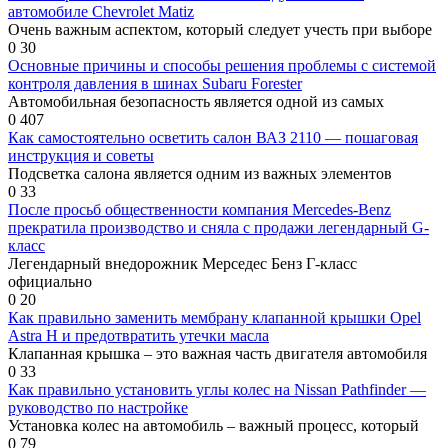
автомобиле Chevrolet Matiz
Очень важным аспектом, который следует учесть при выборе
0
30
Основные причины и способы решения проблемы с системой
контроля давления в шинах Subaru Forester
Автомобильная безопасность является одной из самых
0
407
Как самостоятельно осветить салон ВАЗ 2110 — пошаговая
инструкция и советы
Подсветка салона является одним из важных элементов
0
33
После просьб общественности компания Mercedes-Benz
прекратила производство и сняла с продажи легендарный G-
класс
Легендарный внедорожник Мерседес Бенз Г-класс
официально
0
20
Как правильно заменить мембрану клапанной крышки Opel
Astra H и предотвратить утечки масла
Клапанная крышка – это важная часть двигателя автомобиля
0
33
Как правильно установить углы колес на Nissan Pathfinder —
руководство по настройке
Установка колес на автомобиль – важный процесс, который
0
79