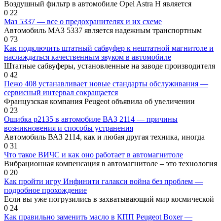
Воздушный фильтр в автомобиле Opel Astra H является
0
22
Маз 5337 — все о предохранителях и их схеме
Автомобиль МАЗ 5337 является надежным транспортным
0
73
Как подключить штатный сабвуфер к нештатной магнитоле и
наслаждаться качественным звуком в автомобиле
Штатные сабвуферы, установленные на заводе производителя
0
42
Пежо 408 устанавливает новые стандарты обслуживания —
сервисный интервал сокращается
Французская компания Peugeot объявила об увеличении
0
23
Ошибка р2135 в автомобиле ВАЗ 2114 — причины
возникновения и способы устранения
Автомобиль ВАЗ 2114, как и любая другая техника, иногда
0
31
Что такое ВИЧС и как оно работает в автомагнитоле
Вибрационная компенсация в автомагнитоле – это технология
0
20
Как пройти игру Инфинити галакси война без проблем —
подробное прохождение
Если вы уже погрузились в захватывающий мир космической
0
24
Как правильно заменить масло в КПП Peugeot Boxer —