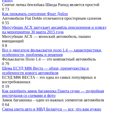
Рапид
Снятие лючка бензобака Шкода Рапид является простой
0
73
Как прокачать сцепление Фиат Добло
Автомобили Fiat Doblo отличаются просторным салоном
0
55
Митсубиши АСХ запускает ансамбль пенсионеров и пляску
на мероприятии 30 марта 2015 года
Митсубиши АСХ — японский автомобиль, пышно
вмещающий
0
8
Все о двигателе фольксваген поло 1.4 — характеристики,
особенности, проблемы и решения
Фольксваген Поло 1.4 — это компактный автомобиль
0
79
Шема ЕСУД М86 Веста — обзор, преимущества и
особенности нового автомобиля
ЕСУД М86 ВЕСТА – это одна из самых популярных и
востребованных
0
19
Как разобрать замок багажника Гранта седан — подробная
инструкция со схемами и фото
Замок багажника – один из важных элементов автомобиля
0
64
Смена цвета авто в МВД Беларуси — все, что вам нужно