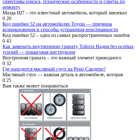
симптомы износа, технические особенности и советы по
ремонту
Мазда Ш7 – это известный автомобиль, который завоевал
0
20
Код ошибки 52 на автомобилях Toyota — причины
возникновения и способы устранения неисправности
Код ошибки 52 – одна из самых распространенных ошибок
0
43
Как заменить внутреннюю гранату Тойота Надия без особых
усилий — пошаговая инструкция
Внутренняя граната – это важный элемент приводного
0
32
Где находится масляный счуп на Рено Сандеро?
Масляный счуп — важная деталь в автомобиле, которая
0
25
Вам также может понравиться