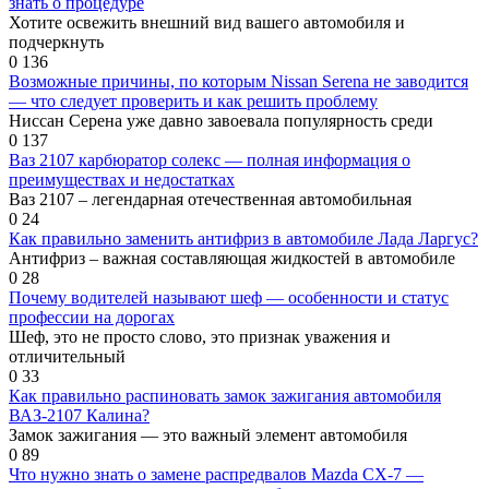
знать о процедуре
Хотите освежить внешний вид вашего автомобиля и
подчеркнуть
0
136
Возможные причины, по которым Nissan Serena не заводится
— что следует проверить и как решить проблему
Ниссан Серена уже давно завоевала популярность среди
0
137
Ваз 2107 карбюратор солекс — полная информация о
преимуществах и недостатках
Ваз 2107 – легендарная отечественная автомобильная
0
24
Как правильно заменить антифриз в автомобиле Лада Ларгус?
Антифриз – важная составляющая жидкостей в автомобиле
0
28
Почему водителей называют шеф — особенности и статус
профессии на дорогах
Шеф, это не просто слово, это признак уважения и
отличительный
0
33
Как правильно распиновать замок зажигания автомобиля
ВАЗ-2107 Калина?
Замок зажигания — это важный элемент автомобиля
0
89
Что нужно знать о замене распредвалов Mazda CX-7 —