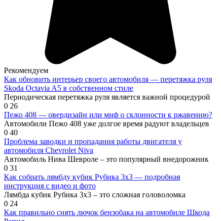
Рекомендуем
Как обновить интерьер своего автомобиля — перетяжка руля
Skoda Octavia A5 в собственном стиле
Периодическая перетяжка руля является важной процедурой
0
26
Пежо 408 — овердизайн или миф о склонности к ржавению?
Автомобили Пежо 408 уже долгое время радуют владельцев
0
40
Проблема заводки и пропадания работы двигателя у
автомобиля Chevrolet Niva
Автомобиль Нива Шевроле – это популярный внедорожник
0
31
Как собрать лямбду кубик Рубика 3х3 — подробная
инструкция с видео и фото
Лямбда кубик Рубика 3х3 – это сложная головоломка
0
24
Как правильно снять лючок бензобака на автомобиле Шкода