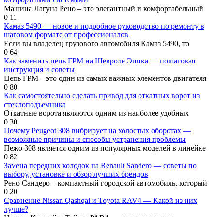
Машина Лагуна Рено – это элегантный и комфортабельный
0
11
Камаз 5490 — новое и подробное руководство по ремонту в
шаговом формате от профессионалов
Если вы владелец грузового автомобиля Камаз 5490, то
0
64
Как заменить цепь ГРМ на Шевроле Эпика — пошаговая
инструкция и советы
Цепь ГРМ – это один из самых важных элементов двигателя
0
80
Как самостоятельно сделать привод для откатных ворот из
стеклоподъемника
Откатные ворота являются одним из наиболее удобных
0
30
Почему Peugeot 308 вибрирует на холостых оборотах —
возможные причины и способы устранения проблемы
Пежо 308 является одним из популярных моделей в линейке
0
82
Замена передних колодок на Renault Sandero — советы по
выбору, установке и обзор лучших брендов
Рено Сандеро – компактный городской автомобиль, который
0
20
Сравнение Nissan Qashqai и Toyota RAV4 — Какой из них
лучше?