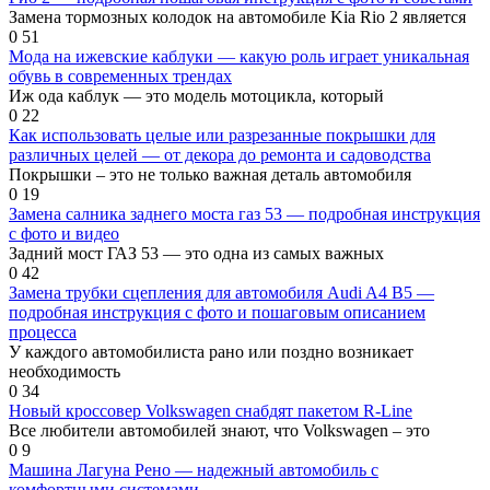
Замена тормозных колодок на автомобиле Kia Rio 2 является
0
51
Мода на ижевские каблуки — какую роль играет уникальная
обувь в современных трендах
Иж ода каблук — это модель мотоцикла, который
0
22
Как использовать целые или разрезанные покрышки для
различных целей — от декора до ремонта и садоводства
Покрышки – это не только важная деталь автомобиля
0
19
Замена салника заднего моста газ 53 — подробная инструкция
с фото и видео
Задний мост ГАЗ 53 — это одна из самых важных
0
42
Замена трубки сцепления для автомобиля Audi A4 B5 —
подробная инструкция с фото и пошаговым описанием
процесса
У каждого автомобилиста рано или поздно возникает
необходимость
0
34
Новый кроссовер Volkswagen снабдят пакетом R-Line
Все любители автомобилей знают, что Volkswagen – это
0
9
Машина Лагуна Рено — надежный автомобиль с
комфортными системами