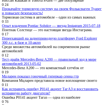
Ниссан Кашкай и Тойота РАВ4 — две популярные
0
24
Прокачайте тормозную систему на своем Фольксваген Туарег
и повысьте безопасность!
Тормозная система в автомобиле – один из самых важных
0
33
Опыт владения Pontiac Solstice — звезда Instagram 2015-07-18
Понтиак Солстице — это настоящая звезда Инстаграма.
0
17
Переехавший на заднеприводную платформу Ford Explorer
300 л.с. в базе и 10-акпп
Среди множества автомобилей на современном рынке
автомобилей
0
12
Тест-драйв Mercedes-Benz A200 — правильный ход в мире
автомобилей 2013-05-02
Mercedes-Benz A200 — это компактный хэтчбэк от
0
19
Мцларен показал гоночный гиперкар сенна гтр
Компания Мцларен представила новое воплощение своего
0
11
Как исправить ошибку P0141 акцент ТагАЗ и восстановить
исправную работу двигателя?
Ошибка P0141 акцент Тагаз — одна из наиболее
0
76