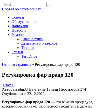
Перейти
Search
к
for:
Портал об автомобилях
содержанию
Советы
Обслуживание
Лайфхаки
Новости
Ремонт
Диагностика
Двигатель и навесное
Тюнинг
Статьи
Test Drive
Главная страница
»
Регулировка фар прадо 120
Регулировка фар прадо 120
Статьи
Автор
srsadm33
На чтение
13 мин
Просмотров
374
Опубликовано
22.12.2022
Регулировка фар прадо 120
— это важная процедура,
которая обеспечивает безопасность водителя и других