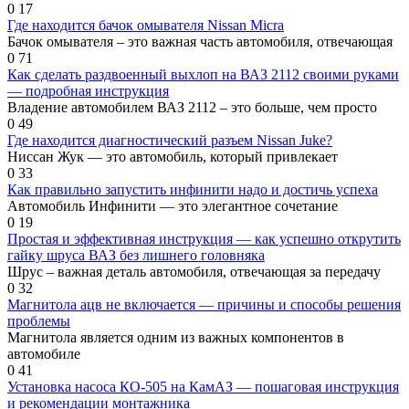
0
17
Где находится бачок омывателя Nissan Micra
Бачок омывателя – это важная часть автомобиля, отвечающая
0
71
Как сделать раздвоенный выхлоп на ВАЗ 2112 своими руками
— подробная инструкция
Владение автомобилем ВАЗ 2112 – это больше, чем просто
0
49
Где находится диагностический разъем Nissan Juke?
Ниссан Жук — это автомобиль, который привлекает
0
33
Как правильно запустить инфинити надо и достичь успеха
Автомобиль Инфинити — это элегантное сочетание
0
19
Простая и эффективная инструкция — как успешно открутить
гайку шруса ВАЗ без лишнего головняка
Шрус – важная деталь автомобиля, отвечающая за передачу
0
32
Магнитола aцв не включается — причины и способы решения
проблемы
Магнитола является одним из важных компонентов в
автомобиле
0
41
Установка насоса КО-505 на КамАЗ — пошаговая инструкция
и рекомендации монтажника