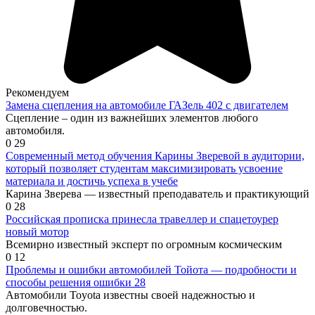
Рекомендуем
Замена сцепления на автомобиле ГАЗель 402 с двигателем
Сцепление – один из важнейших элементов любого
автомобиля.
0
29
Современный метод обучения Карины Зверевой в аудитории,
который позволяет студентам максимизировать усвоение
материала и достичь успеха в учебе
Карина Зверева — известный преподаватель и практикующий
0
28
Российская прописка принесла травеллер и спацетоурер
новый мотор
Всемирно известный эксперт по огромным космическим
0
12
Проблемы и ошибки автомобилей Тойота — подробности и
способы решения ошибки 28
Автомобили Toyota известны своей надежностью и
долговечностью.