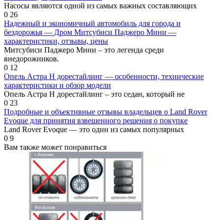
Насосы являются одной из самых важных составляющих
0
26
Надежный и экономичный автомобиль для города и
бездорожья — Дром Митсубиси Паджеро Мини —
характеристики, отзывы, цены
Митсубиси Паджеро Мини – это легенда среди
внедорожников.
0
12
Опель Астра H дорестайлинг — особенности, технические
характеристики и обзор модели
Опель Астра H дорестайлинг – это седан, который не
0
23
Подробные и объективные отзывы владельцев о Land Rover
Evoque для принятия взвешенного решения о покупке
Land Rover Evoque — это один из самых популярных
0
9
Вам также может понравиться