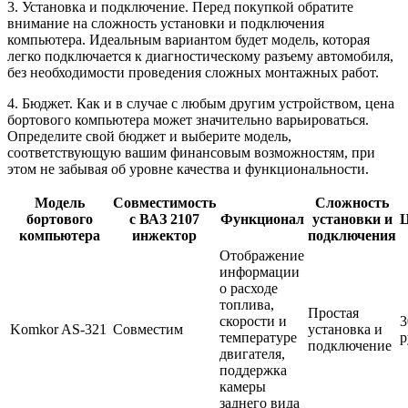
3. Установка и подключение. Перед покупкой обратите
внимание на сложность установки и подключения
компьютера. Идеальным вариантом будет модель, которая
легко подключается к диагностическому разъему автомобиля,
без необходимости проведения сложных монтажных работ.
4. Бюджет. Как и в случае с любым другим устройством, цена
бортового компьютера может значительно варьироваться.
Определите свой бюджет и выберите модель,
соответствующую вашим финансовым возможностям, при
этом не забывая об уровне качества и функциональности.
Модель
Совместимость
Сложность
бортового
с ВАЗ 2107
Функционал
установки и
Ц
компьютера
инжектор
подключения
Отображение
информации
о расходе
топлива,
Простая
скорости и
3
Komkor AS-321
Совместим
установка и
температуре
р
подключение
двигателя,
поддержка
камеры
заднего вида