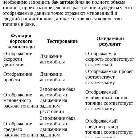
необходимо заполнить бак автомобиля до полного объема
топлива, проехать определенное расстояние и убедиться, что
отображаемые данные точно отражают мгновенный и
средний расход топлива, а также оставшееся количество
топлива в баке.
Функция
Ожидаемый
бортового
Тестирование
результат
компьютера
Отображение
Отображаемая
Движение
скорости
скорость соответствует
автомобиля
движения
фактической
Отображаемый пробег
Отображение
Движение
соответствует
пробега
автомобиля
фактическому
Заполнение бака
Отображаемый
Отображение
автомобиля и
мгновенный расход
мгновенного
движение на
топлива соответствует
расхода топлива
заданном
фактическому
расстоянии
Заполнение бака
Отображаемый
Отображение
автомобиля и
средний расход
среднего
движение на
топлива соответствует
расхода топлива
заданном
фактическому