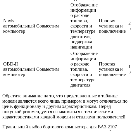
Отображение
информации
о расходе
Navis
топлива,
Простая
2
автомобильный
Совместим
скорости и
установка и
р
компьютер
температуре
подключение
двигателя,
поддержка
навигации
Отображение
информации
OBD-II
о расходе
Простая
1
автомобильный
Совместим
топлива,
установка и
р
компьютер
скорости и
подключение
температуре
двигателя
Обратите внимание на то, что представленные в таблице
модели являются всего лишь примером и могут отличаться по
цене, функционалу и другим характеристикам. Перед
покупкой рекомендуется ознакомиться с техническими
характеристиками каждой модели и отзывами пользователей.
Правильный выбор бортового компьютера для ВАЗ 2107