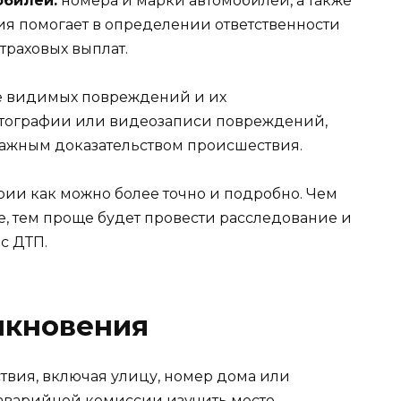
обилей:
номера и марки автомобилей, а также
ия помогает в определении ответственности
траховых выплат.
 видимых повреждений и их
отографии или видеозаписи повреждений,
важным доказательством происшествия.
рии как можно более точно и подробно. Чем
 тем проще будет провести расследование и
с ДТП.
лкновения
твия, включая улицу, номер дома или
аварийной комиссии изучить место