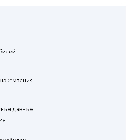
обилей
знакомления
ктные данные
ия