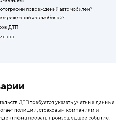
томобилей
 фотографии повреждений автомобилей?
 повреждений автомобилей?
ков ДТП
исков
варии
ельств ДТП требуется указать учетные данные
могает полиции, страховым компаниям и
 идентифицировать произошедшее событие.