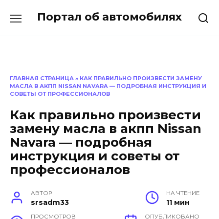
Перейти
Портал об автомобилях
к
содержанию
ГЛАВНАЯ СТРАНИЦА
»
КАК ПРАВИЛЬНО ПРОИЗВЕСТИ ЗАМЕНУ
МАСЛА В АКПП NISSAN NAVARA — ПОДРОБНАЯ ИНСТРУКЦИЯ И
СОВЕТЫ ОТ ПРОФЕССИОНАЛОВ
Как правильно произвести
замену масла в акпп Nissan
Navara — подробная
инструкция и советы от
профессионалов
АВТОР
НА ЧТЕНИЕ
srsadm33
11 мин
ПРОСМОТРОВ
ОПУБЛИКОВАНО