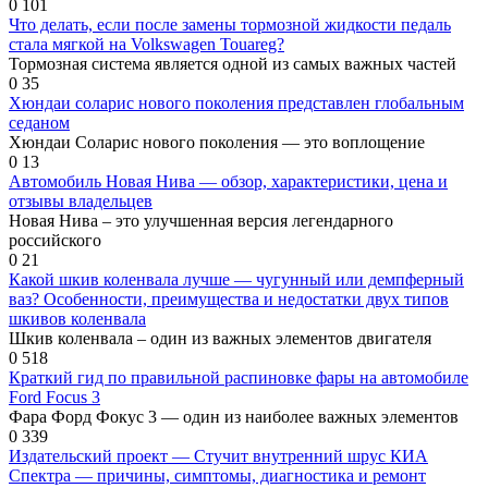
0
101
Что делать, если после замены тормозной жидкости педаль
стала мягкой на Volkswagen Touareg?
Тормозная система является одной из самых важных частей
0
35
Хюндаи соларис нового поколения представлен глобальным
седаном
Хюндаи Соларис нового поколения — это воплощение
0
13
Автомобиль Новая Нива — обзор, характеристики, цена и
отзывы владельцев
Новая Нива – это улучшенная версия легендарного
российского
0
21
Какой шкив коленвала лучше — чугунный или демпферный
ваз? Особенности, преимущества и недостатки двух типов
шкивов коленвала
Шкив коленвала – один из важных элементов двигателя
0
518
Краткий гид по правильной распиновке фары на автомобиле
Ford Focus 3
Фара Форд Фокус 3 — один из наиболее важных элементов
0
339
Издательский проект — Стучит внутренний шрус КИА
Спектра — причины, симптомы, диагностика и ремонт