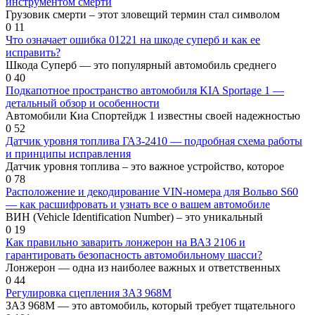
инструментом смерти
Грузовик смерти – этот зловещий термин стал символом
0
11
Что означает ошибка 01221 на шкоде суперб и как ее
исправить?
Шкода Суперб — это популярный автомобиль среднего
0
40
Подкапотное пространство автомобиля KIA Sportage 1 —
детальный обзор и особенности
Автомобили Киа Спортейдж 1 известны своей надежностью
0
52
Датчик уровня топлива ГАЗ-2410 — подробная схема работы
и принципы исправления
Датчик уровня топлива – это важное устройство, которое
0
78
Расположение и декодирование VIN-номера для Вольво S60
— как расшифровать и узнать все о вашем автомобиле
ВИН (Vehicle Identification Number) – это уникальный
0
19
Как правильно заварить лонжерон на ВАЗ 2106 и
гарантировать безопасность автомобильному шасси?
Лонжерон — одна из наиболее важных и ответственных
0
44
Регулировка сцепления ЗАЗ 968М
ЗАЗ 968М — это автомобиль, который требует тщательного