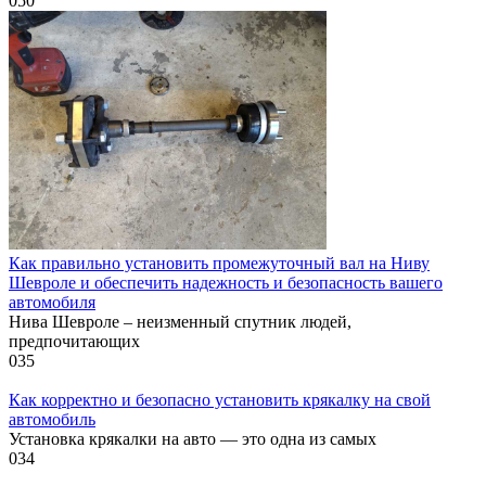
0
50
Как правильно установить промежуточный вал на Ниву
Шевроле и обеспечить надежность и безопасность вашего
автомобиля
Нива Шевроле – неизменный спутник людей,
предпочитающих
0
35
Как корректно и безопасно установить крякалку на свой
автомобиль
Установка крякалки на авто — это одна из самых
0
34