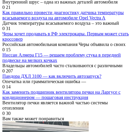
Внутренний шрус – одна из важных деталей автомобиля
0
21
Как правильно провести диагностику датчика температуры
всасываемого воздуха на автомобиле Opel Vectra A
Датчик температуры всасываемого воздуха – это важный
0
31
Черы хочет продавать в РФ электрокары. Первым может стать
кроссовер
Российская автомобильная компания Черы объявила о своих
0
15
Ниссан Алмера Г15 — решаем проблему стука в передней
подвеске на мелких кочках
Владельцы автомобилей часто сталкиваются с различными
0
207
Пандора ДХЛ 3100 — как включить автозапуск?
Опечатка или грамматическая ошибка —
0
14
Как заменить подшипник вентилятора печки на Ларгусе с
кондиционером — пошаговая инструкция
Вентилятор печки является важной частью системы
отопления
0
30
Вам также может понравиться