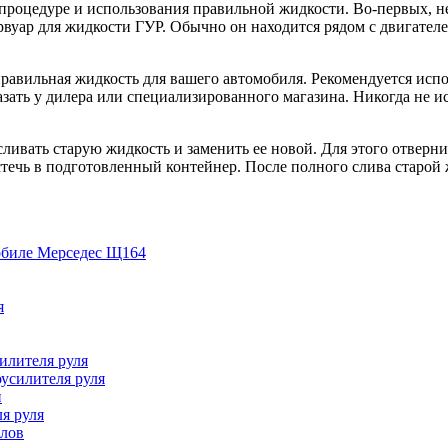
 процедуре и использования правильной жидкости. Во-первых, н
рвуар для жидкости ГУР. Обычно он находится рядом с двигател
ь правильная жидкость для вашего автомобиля. Рекомендуется ис
зать у дилера или специализированного магазина. Никогда не ис
 сливать старую жидкость и заменить ее новой. Для этого отвер
стечь в подготовленный контейнер. После полного слива старой 
обиле Мерседес Щ164
я
илителя руля
усилителя руля
и
я руля
алов