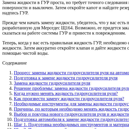
Замена жидкости в ГУР проста, но требует точного следования
поверхности и выключен. Затем откройте капот и найдите резе
надпись ГУР.
Прежде чем начать замену жидкости, убедитесь, что у вас ест
разработанную для Мерседес Щ164. Возможно, ее придется зака
сказаться на работе системы ГУР и привести к повреждениям.
Теперь, когда у вас есть правильная жидкость ГУР, необходимо
жидкости. Затем аккуратно откройте клапан и дайте жидкости 
помощью чистой воды.
Содержание
Процесс замены жидкости гидроусилителя руля на автом
Подготовка к замене жидкости гидроусилителя руля
Замена жидкости гидроусилителя руля
Решение проблемы: замена жидкости гидроусилителя рул
Когда нужно менять жидкость гидроусилителя руля?
Как произвести замену жидкости гидроусилителя руля?
Необходимые инструменты для замены жидкости гидроус
Причины, по которым необходимо менять жидкость гидро
Выбор и покупка нового гидроусилителя руля и жидкост
Подготовка автомобиля к замене жидкости гидроусилител
Шаг 1. Подготовка необходимых инструментов и матери