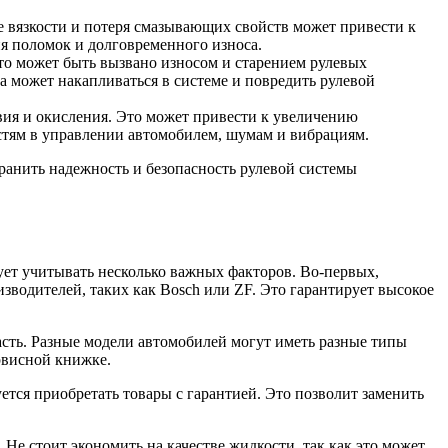
ие вязкости и потеря смазывающих свойств может привести к
я поломок и долговременного износа.
то может быть вызвано износом и старением рулевых
а может накапливаться в системе и повредить рулевой
вия и окисления. Это может привести к увеличению
стям в управлении автомобилем, шумам и вибрациям.
ранить надежность и безопасность рулевой системы
ует учитывать несколько важных факторов. Во-первых,
зводителей, таких как Bosch или ZF. Это гарантирует высокое
асть. Разные модели автомобилей могут иметь разные типы
рвисной книжке.
ется приобретать товары с гарантией. Это позволит заменить
Не стоит экономить на качестве жидкости, так как это может