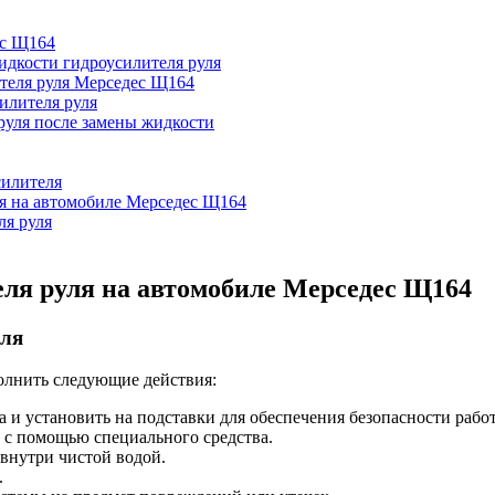
ес Щ164
дкости гидроусилителя руля
ителя руля Мерседес Щ164
илителя руля
руля после замены жидкости
силителя
я на автомобиле Мерседес Щ164
ля руля
ля руля на автомобиле Мерседес Щ164
уля
олнить следующие действия:
и установить на подставки для обеспечения безопасности работ
с с помощью специального средства.
 внутри чистой водой.
.