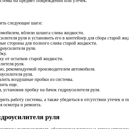
истемы на предмет повреждений или утечек.
нить следующие шаги:
томобилем, вблизи шланга слива жидкости.
илителя руля и установить его в контейнер для сбора старой жи
зные стороны для полного слива старой жидкости.
роусилителя руля.
бку.
у от остатков старой жидкости.
лителя руля.
ью, рекомендуемой производителем автомобиля.
оусилителя руля.
далить воздушные пробки из системы.
вить еще.
 установив пробку на бачок гидроусилителя руля.
рить работу системы, а также убедиться в отсутствии утечек и
я осмотра и ремонта.
дроусилителя руля