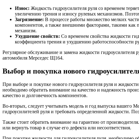
Износ:
Жидкость гидроусилителя руля со временем теряет
увеличению трения и износу рулевых механизмов. Поэто
Загрязнение:
В процессе работы множество мелких части
компонентов, а также внешними факторами, такими как пы
механизм.
Ухудшение свойств:
Со временем свойства жидкости гидр
коэффициента трения и ухудшению работоспособности ру
Регулярное обслуживание и замена жидкости гидроусилителя р
автомобиля Мерседес Щ164.
Выбор и покупка нового гидроусилител
При выборе и покупке нового гидроусилителя руля и жидкости 
необходимо обратить внимание на качество и надежность произ
качество и долговечность компонентов.
Во-вторых, следует учитывать модель и год выпуска вашего M
гидроусилителей руля и требовать определенной жидкости. По
Также стоит обратить внимание на гарантию от производителя.
или вернуть товар в случае его дефекта или несоответствия.
При покупке жидкости для гидроусилителя руля, необходимо об