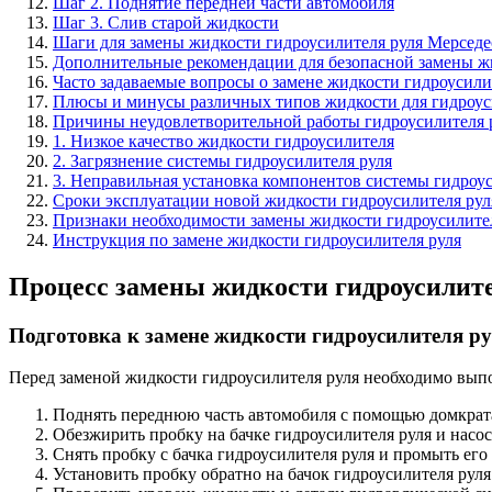
Шаг 2. Поднятие передней части автомобиля
Шаг 3. Слив старой жидкости
Шаги для замены жидкости гидроусилителя руля Мерсед
Дополнительные рекомендации для безопасной замены жи
Часто задаваемые вопросы о замене жидкости гидроусил
Плюсы и минусы различных типов жидкости для гидроус
Причины неудовлетворительной работы гидроусилителя 
1. Низкое качество жидкости гидроусилителя
2. Загрязнение системы гидроусилителя руля
3. Неправильная установка компонентов системы гидроу
Сроки эксплуатации новой жидкости гидроусилителя рул
Признаки необходимости замены жидкости гидроусилите
Инструкция по замене жидкости гидроусилителя руля
Процесс замены жидкости гидроусилите
Подготовка к замене жидкости гидроусилителя р
Перед заменой жидкости гидроусилителя руля необходимо вып
Поднять переднюю часть автомобиля с помощью домкрата 
Обезжирить пробку на бачке гидроусилителя руля и насо
Снять пробку с бачка гидроусилителя руля и промыть его
Установить пробку обратно на бачок гидроусилителя руля