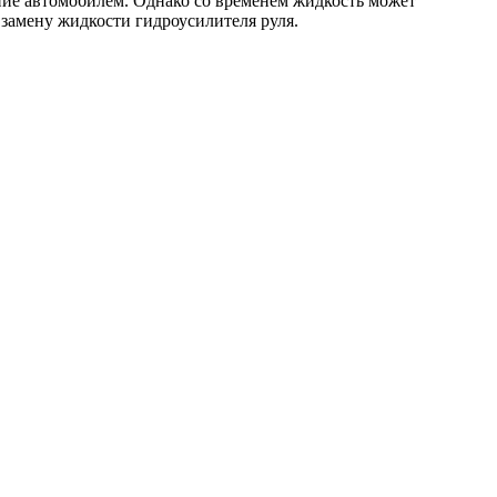
ение автомобилем. Однако со временем жидкость может
 замену жидкости гидроусилителя руля.