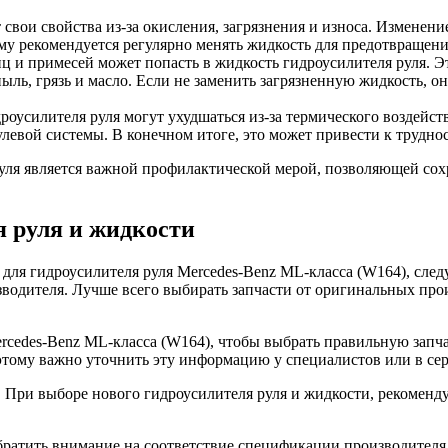
 свои свойства из-за окисления, загрязнения и износа. Изменен
му рекомендуется регулярно менять жидкость для предотвращени
ц и примесей может попасть в жидкость гидроусилителя руля. Э
ль, грязь и масло. Если не заменить загрязненную жидкость, он
оусилителя руля могут ухудшаться из-за термического воздейст
левой системы. В конечном итоге, это может привести к трудно
уля является важной профилактической мерой, позволяющей сох
я руля и жидкости
для гидроусилителя руля Mercedes-Benz ML-класса (W164), след
водителя. Лучше всего выбирать запчасти от оригинальных прои
ercedes-Benz ML-класса (W164), чтобы выбрать правильную запч
этому важно уточнить эту информацию у специалистов или в се
 При выборе нового гидроусилителя руля и жидкости, рекоменду
ратить внимание на соответствие спецификации производителя. 