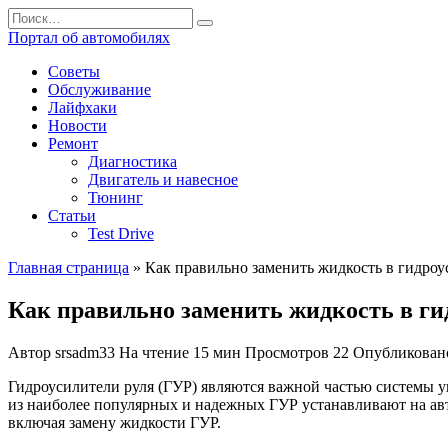
Перейти
Search
к
for:
Портал об автомобилях
содержанию
Советы
Обслуживание
Лайфхаки
Новости
Ремонт
Диагностика
Двигатель и навесное
Тюнинг
Статьи
Test Drive
Главная страница
»
Как правильно заменить жидкость в гидроу
Как правильно заменить жидкость в ги
Автор
srsadm33
На чтение
15 мин
Просмотров
22
Опубликован
Гидроусилители руля (ГУР) являются важной частью системы у
из наиболее популярных и надежных ГУР устанавливают на авт
включая замену жидкости ГУР.