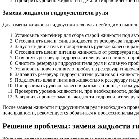
Проверить уровень жидкости и детали гидравлической с
Замена жидкости гидроусилителя руля
Для замены жидкости гидроусилителя руля необходимо выпол
Установить контейнер для сбора старой жидкости под ав
Отсоединить шланг слива жидкости от резервуара гидроус
Запустить двигатель и поворачивать рулевое колесо в ра
Отсоединить шланг питания жидкостью от резервуара гид
Отвернуть резервуар гидроусилителя руля и сливную про
Очистить резервуар гидроусилителя руля и сливную пробк
Установить новую сливную пробку на резервуар гидроуси
Заправить резервуар гидроусилителя руля новой жидкост
Подключить шланг питания жидкостью к резервуару гидр
Поворачивать рулевое колесо в разные стороны, чтобы у
Проверить уровень жидкости и, при необходимости, доба
Завершить процесс замены жидкости гидроусилителя руля,
После замены жидкости гидроусилителя руля необходимо прове
неисправности, рекомендуется обратиться к профессионалам дл
Решение проблемы: замена жидкости ги