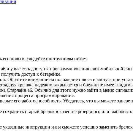
ализации
ть его новым, следуйте инструкциям ниже:
н а6 и у вас есть доступ к программированию автомобильной сиг
получить доступ к батарейке.
вой. Обратите внимание на положение плюса и минуса при устан
то задняя крышка надежно закрывается и брелок не имеет видим
а Старлайн а6. Обычно для этого нужно зайти в меню сигнали
ершения процесса программирования.
ерьте его работоспособность. Убедитесь, что вы можете запере
 сохранить старый брелок в качестве резервного или выбросить
йте указанные инструкции и вы сможете успешно заменить брело