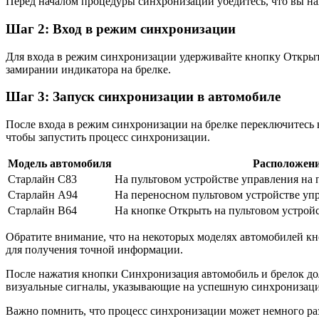
Перед началом процедуры синхронизации убедитесь, что вы нах
Шаг 2: Вход в режим синхронизации
Для входа в режим синхронизации удерживайте кнопку Открыть
замирании индикатора на брелке.
Шаг 3: Запуск синхронизации в автомобиле
После входа в режим синхронизации на брелке переключитесь 
чтобы запустить процесс синхронизации.
Модель автомобиля
Расположени
Старлайн С83
На пультовом устройстве управления на
Старлайн A94
На переносном пультовом устройстве упр
Старлайн B64
На кнопке Открыть на пультовом устрой
Обратите внимание, что на некоторых моделях автомобилей кно
для получения точной информации.
После нажатия кнопки Синхронизация автомобиль и брелок до
визуальные сигналы, указывающие на успешную синхронизац
Важно помнить, что процесс синхронизации может немного раз