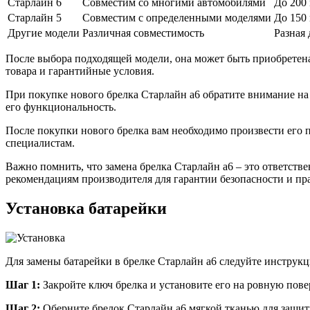
Старлайн 6
Совместим со многими автомобилями
До 200
Старлайн 5
Совместим с определенными моделями
До 150
Другие модели
Различная совместимость
Разная 
После выбора подходящей модели, она может быть приобретена
товара и гарантийные условия.
При покупке нового брелка Старлайн а6 обратите внимание на
его функциональность.
После покупки нового брелка вам необходимо произвести его п
специалистам.
Важно помнить, что замена брелка Старлайн а6 – это ответств
рекомендациям производителя для гарантии безопасности и п
Установка батарейки
Для замены батарейки в брелке Старлайн а6 следуйте инструк
Шаг 1:
Закройте ключ брелка и установите его на ровную пове
Шаг 2:
Оберните брелок Старлайн а6 мягкой тканью для защи