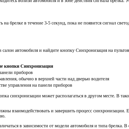
одитесь вблизи автомобиля и в зоне действия сигнала брелка. У
 на брелке в течение 3-5 секунд, пока не появится сигнал све
в салон автомобиля и найдите кнопку Синхронизация на пульто
е кнопки Синхронизация
 панели приборов
авления, обычно в верхней части над дверью водителя
стве управления на панели приборов
пка синхронизации может располагаться в другом месте. В тако
лжны взаимодействовать и завершить процесс синхронизации. 
ию.
личаться в зависимости от модели автомобиля и типа брелка. В