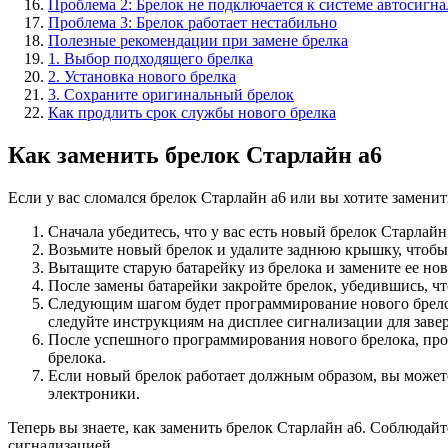
Проблема 2: Брелок не подключается к системе автосигн
Проблема 3: Брелок работает нестабильно
Полезные рекомендации при замене брелка
1. Выбор подходящего брелка
2. Установка нового брелка
3. Сохраните оригинальный брелок
Как продлить срок службы нового брелка
Как заменить брелок Старлайн а6
Если у вас сломался брелок Старлайн а6 или вы хотите замени
Сначала убедитесь, что у вас есть новый брелок Старлай
Возьмите новый брелок и удалите заднюю крышку, чтобы 
Вытащите старую батарейку из брелока и замените ее но
После замены батарейки закройте брелок, убедившись, ч
Следующим шагом будет программирование нового брелок
следуйте инструкциям на дисплее сигнализации для зав
После успешного программирования нового брелока, пров
брелока.
Если новый брелок работает должным образом, вы можете
электроники.
Теперь вы знаете, как заменить брелок Старлайн а6. Соблюда
сигнализацией.