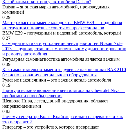
Какой климат контрол у автомобиля Datsun?
Datsun – японская марка автомобилей, производимых
компанией
0
29
Мастер-класс по замене колодок на BMW E39 — подробная
инструкция и полезные советы от профессионалов
BMW E39 – популярный и надежный автомобиль, который
0
27
Самодиагностика и устранение неисправностей Nissan Note
2013 — руководство по самостоятельному диагностированию
и ремонту автомобиля
Регулярная самодиагностика автомобиля является важным
0
39
Как самостоятельно заменить рулевые наконечники ВАЗ 2110
без использования специального оборудования
Рулевые наконечники – это важная деталь автомобиля
0
19
Принудительное включение вентилятора на Chevrolet Niva —
проблемы и способы решения
Шевроле Нива, легендарный внедорожник, обладает
непревзойденными
0
83
Почему генератор Волга Крайслер сильно нагревается и как
это исправить?
Генератор – это устройство, которое превращает