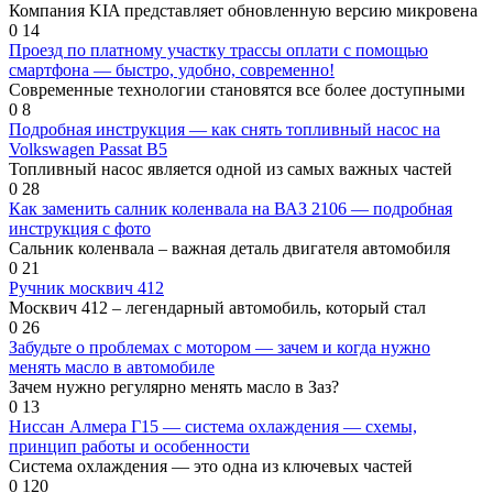
Компания KIA представляет обновленную версию микровена
0
14
Проезд по платному участку трассы оплати с помощью
смартфона — быстро, удобно, современно!
Современные технологии становятся все более доступными
0
8
Подробная инструкция — как снять топливный насос на
Volkswagen Passat B5
Топливный насос является одной из самых важных частей
0
28
Как заменить салник коленвала на ВАЗ 2106 — подробная
инструкция с фото
Сальник коленвала – важная деталь двигателя автомобиля
0
21
Ручник москвич 412
Москвич 412 – легендарный автомобиль, который стал
0
26
Забудьте о проблемах с мотором — зачем и когда нужно
менять масло в автомобиле
Зачем нужно регулярно менять масло в Заз?
0
13
Ниссан Алмера Г15 — система охлаждения — схемы,
принцип работы и особенности
Система охлаждения — это одна из ключевых частей
0
120