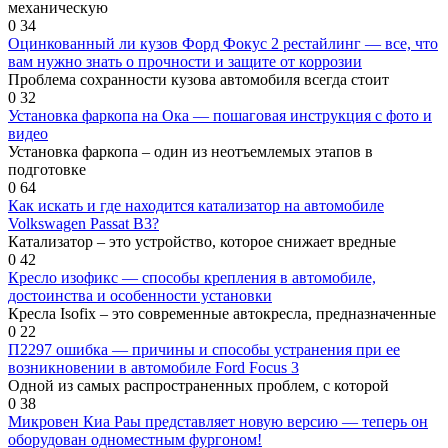
механическую
0
34
Оцинкованный ли кузов Форд Фокус 2 рестайлинг — все, что
вам нужно знать о прочности и защите от коррозии
Проблема сохранности кузова автомобиля всегда стоит
0
32
Установка фаркопа на Ока — пошаговая инструкция с фото и
видео
Установка фаркопа – один из неотъемлемых этапов в
подготовке
0
64
Как искать и где находится катализатор на автомобиле
Volkswagen Passat B3?
Катализатор – это устройство, которое снижает вредные
0
42
Кресло изофикс — способы крепления в автомобиле,
достоинства и особенности установки
Кресла Isofix – это современные автокресла, предназначенные
0
22
П2297 ошибка — причины и способы устранения при ее
возникновении в автомобиле Ford Focus 3
Одной из самых распространенных проблем, с которой
0
38
Микровен Киа Раы представляет новую версию — теперь он
оборудован одноместным фургоном!