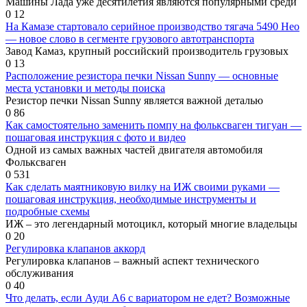
Машины Лада уже десятилетия являются популярными среди
0
12
На Камазе стартовало серийное производство тягача 5490 Нео
— новое слово в сегменте грузового автотранспорта
Завод Камаз, крупный российский производитель грузовых
0
13
Расположение резистора печки Nissan Sunny — основные
места установки и методы поиска
Резистор печки Nissan Sunny является важной деталью
0
86
Как самостоятельно заменить помпу на фольксваген тигуан —
пошаговая инструкция с фото и видео
Одной из самых важных частей двигателя автомобиля
Фольксваген
0
531
Как сделать маятниковую вилку на ИЖ своими руками —
пошаговая инструкция, необходимые инструменты и
подробные схемы
ИЖ – это легендарный мотоцикл, который многие владельцы
0
20
Регулировка клапанов аккорд
Регулировка клапанов – важный аспект технического
обслуживания
0
40
Что делать, если Ауди А6 с вариатором не едет? Возможные