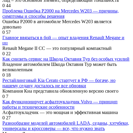
Лад – это основной элемент, определяющий тональность
0
44
Проблема Ошибка P2000 на Mercedes W203 — причины,
симптомы и способы решения
Ошибка P2000 в автомобиле Mercedes W203 является
довольно
0
57
Главное ввязаться в бой — опыт владения Renault Megane и
цц
Renault Megane II CC — это популярный компактный
0
22
Как снизить сервис на Шкода Октавия Тур без особых усилий
Владение автомобилем Шкода Октавия Тур может быть
великолепным
0
18
Рестайлинговый Kia Cerato стартует в РФ — богаче, но
нашему седану досталось не все обновки
Компания Киа представила обновленную версию своего
0
7
Как функционирует асфалтоукладчик Volvo — принцип
работы и технические особенности
Асфалтоукладчик — это мощная и эффективная машина
0
27
Разнообразие моделей автомобилей LADA, седаны, хэтчбеки,
универсалы и кроссоверы — все, что нужно знать