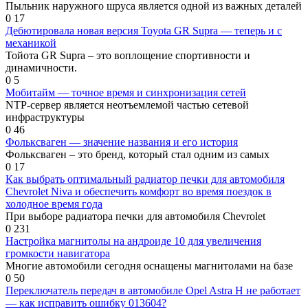
Пыльник наружного шруса является одной из важных деталей
0
17
Дебютировала новая версия Toyota GR Supra — теперь и с
механикой
Тойота GR Supra – это воплощение спортивности и
динамичности.
0
5
Мобитайм — точное время и синхронизация сетей
NTP-сервер является неотъемлемой частью сетевой
инфраструктуры
0
46
Фольксваген — значение названия и его история
Фольксваген – это бренд, который стал одним из самых
0
17
Как выбрать оптимальный радиатор печки для автомобиля
Chevrolet Niva и обеспечить комфорт во время поездок в
холодное время года
При выборе радиатора печки для автомобиля Chevrolet
0
231
Настройка магнитолы на андроиде 10 для увеличения
громкости навигатора
Многие автомобили сегодня оснащены магнитолами на базе
0
50
Переключатель передач в автомобиле Opel Astra H не работает
— как исправить ошибку 013604?