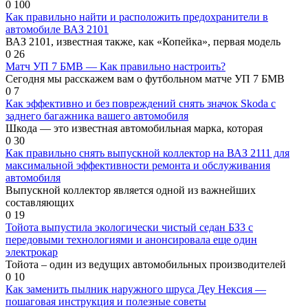
0
100
Как правильно найти и расположить предохранители в
автомобиле ВАЗ 2101
ВАЗ 2101, известная также, как «Копейка», первая модель
0
26
Матч УП 7 БМВ — Как правильно настроить?
Сегодня мы расскажем вам о футбольном матче УП 7 БМВ
0
7
Как эффективно и без повреждений снять значок Skoda с
заднего багажника вашего автомобиля
Шкода — это известная автомобильная марка, которая
0
30
Как правильно снять выпускной коллектор на ВАЗ 2111 для
максимальной эффективности ремонта и обслуживания
автомобиля
Выпускной коллектор является одной из важнейших
составляющих
0
19
Тойота выпустила экологически чистый седан БЗ3 с
передовыми технологиями и анонсировала еще один
электрокар
Тойота – один из ведущих автомобильных производителей
0
10
Как заменить пылник наружного шруса Деу Нексия —
пошаговая инструкция и полезные советы