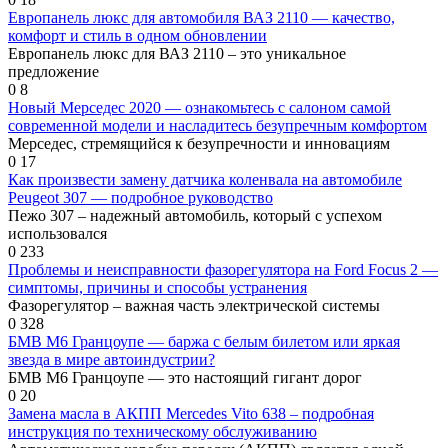
Европанель люкс для автомобиля ВАЗ 2110 — качество,
комфорт и стиль в одном обновлении
Европанель люкс для ВАЗ 2110 – это уникальное
предложение
0
8
Новый Мерседес 2020 — ознакомьтесь с салоном самой
современной модели и насладитесь безупречным комфортом
Мерседес, стремящийся к безупречности и инновациям
0
17
Как произвести замену датчика коленвала на автомобиле
Peugeot 307 — подробное руководство
Пежо 307 – надежный автомобиль, который с успехом
использовался
0
233
Проблемы и неисправности фазорегулятора на Ford Focus 2 —
симптомы, причины и способы устранения
Фазорегулятор – важная часть электрической системы
0
328
БМВ М6 Гранцоупе — баржа с белым билетом или яркая
звезда в мире автоиндустрии?
БМВ М6 Гранцоупе — это настоящий гигант дорог
0
20
Замена масла в АКПП Mercedes Vito 638 – подробная
инструкция по техническому обслуживанию