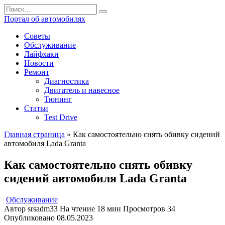
Перейти
Search
к
for:
Портал об автомобилях
содержанию
Советы
Обслуживание
Лайфхаки
Новости
Ремонт
Диагностика
Двигатель и навесное
Тюнинг
Статьи
Test Drive
Главная страница
»
Как самостоятельно снять обивку сидений
автомобиля Lada Granta
Как самостоятельно снять обивку
сидений автомобиля Lada Granta
Обслуживание
Автор
srsadm33
На чтение
18 мин
Просмотров
34
Опубликовано
08.05.2023