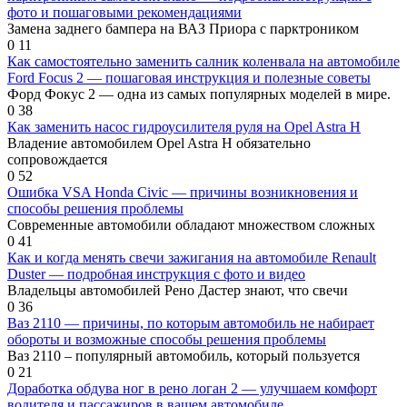
фото и пошаговыми рекомендациями
Замена заднего бампера на ВАЗ Приора с парктроником
0
11
Как самостоятельно заменить салник коленвала на автомобиле
Ford Focus 2 — пошаговая инструкция и полезные советы
Форд Фокус 2 — одна из самых популярных моделей в мире.
0
38
Как заменить насос гидроусилителя руля на Opel Astra H
Владение автомобилем Opel Astra H обязательно
сопровождается
0
52
Ошибка VSA Honda Civic — причины возникновения и
способы решения проблемы
Современные автомобили обладают множеством сложных
0
41
Как и когда менять свечи зажигания на автомобиле Renault
Duster — подробная инструкция с фото и видео
Владельцы автомобилей Рено Дастер знают, что свечи
0
36
Ваз 2110 — причины, по которым автомобиль не набирает
обороты и возможные способы решения проблемы
Ваз 2110 – популярный автомобиль, который пользуется
0
21
Доработка обдува ног в рено логан 2 — улучшаем комфорт
водителя и пассажиров в вашем автомобиле