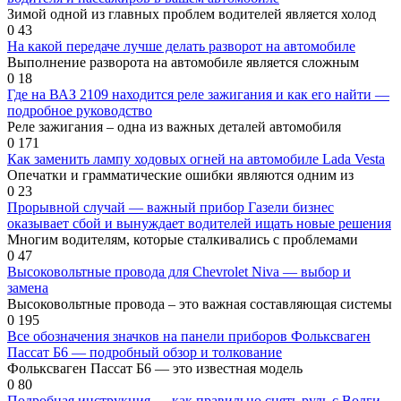
Зимой одной из главных проблем водителей является холод
0
43
На какой передаче лучше делать разворот на автомобиле
Выполнение разворота на автомобиле является сложным
0
18
Где на ВАЗ 2109 находится реле зажигания и как его найти —
подробное руководство
Реле зажигания – одна из важных деталей автомобиля
0
171
Как заменить лампу ходовых огней на автомобиле Lada Vesta
Опечатки и грамматические ошибки являются одним из
0
23
Прорывной случай — важный прибор Газели бизнес
оказывает сбой и вынуждает водителей ищать новые решения
Многим водителям, которые сталкивались с проблемами
0
47
Высоковольтные провода для Chevrolet Niva — выбор и
замена
Высоковольтные провода – это важная составляющая системы
0
195
Все обозначения значков на панели приборов Фольксваген
Пассат Б6 — подробный обзор и толкование
Фольксваген Пассат Б6 — это известная модель
0
80
Подробная инструкция — как правильно снять руль с Волги