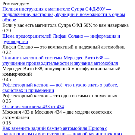
Рекомендуем
Полная инструкция к магнитоле Супра СФД-50У —
подключение, настройка, функции и возможности в одном
обзоре
Если у вас есть магнитола Супра СФД 50У, то вам наверняка
0
29
Шема предохранителей Лифан Солано — информация и
руководство
Лифан Солано — это компактный и надежный автомобиль
0
22
Тюнинг выхлопной системы Мерседес Вито 638 —
улучшение производительности и звучания автомобиля
Мерседес Вито 638, популярный многофункциональный
коммерческий
0
45
Рефлекторный ксенон — всё, что нужно знать о работе,
свойствах и применении
Рефлекторный ксенон – это одна из самых популярных
0
35
Отличия москвича 433 от 434
Москвич 433 и Москвич 434 – две модели советских
автомобилей
0
15
Как заменить задний бампер автомобиля Приора с
парктроником самостоятельно — подробная инструкция с