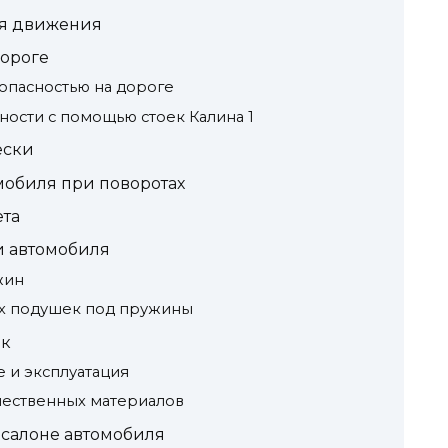
я движения
дороге
опасностью на дороге
ости с помощью стоек Калина 1
ески
мобиля при поворотах
та
 автомобиля
жин
ых подушек под пружины
ек
 и эксплуатация
чественных материалов
салоне автомобиля