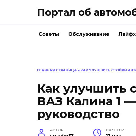
Перейти
Портал об автомо
к
содержанию
Советы
Обслуживание
Лайфх
ГЛАВНАЯ СТРАНИЦА
»
КАК УЛУЧШИТЬ СТОЙКИ АВТ
Как улучшить 
ВАЗ Калина 1 
руководство
АВТОР
НА ЧТЕНИЕ
srsadm33
13 мин