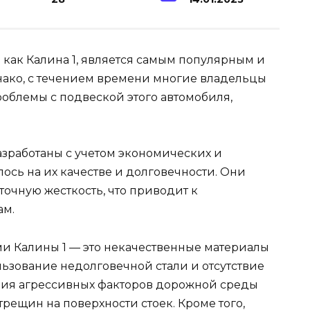
й как Калина 1, является самым популярным и
нако, с течением времени многие владельцы
облемы с подвеской этого автомобиля,
азработаны с учетом экономических и
лось на их качестве и долговечности. Они
очную жесткость, что приводит к
ам.
и Калины 1 — это некачественные материалы
льзование недолговечной стали и отсутствие
вия агрессивных факторов дорожной среды
рещин на поверхности стоек. Кроме того,