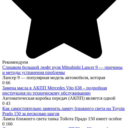
Рекомендуем
Слишком большой люфт руля Mitsubishi Lancer 9 — причины
и методы устранения проблемы
Лансер 9 — популярная модель автомобиля, которая
0
66
Замена масла в АКПП Mercedes Vito 638 – подробная
инструкция по техническому обслуживанию
Автоматическая коробка передач (АКПП) является одной
0
43
Как самостоятельно заменить лампу ближнего света на Toyota
Prado 150 за несколько шагов
Лампа ближнего света танка Тойота Прадо 150 имеет особое
0
166