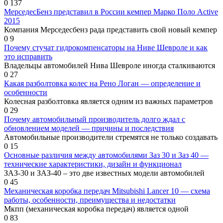
0
137
МерседесБенз представил в России кемпер Марко Поло Active
2015
Компания Мерседесбенз рада представить свой новый кемпер
0
9
Почему стучат гидрокомпенсаторы на Ниве Шевроле и как
это исправить
Владельцы автомобилей Нива Шевроле иногда сталкиваются
0
27
Какая разболтовка колес на Рено Логан — определение и
особенности
Колесная разболтовка является одним из важных параметров
0
29
Почему автомобильный производитель долго ждал с
обновлением моделей — причины и последствия
Автомобильные производители стремятся не только создавать
0
15
Основные различия между автомобилями Заз 30 и Заз 40 —
технические характеристики, дизайн и функционал
ЗАЗ-30 и ЗАЗ-40 – это две известных модели автомобилей
0
45
Механическая коробка передач Mitsubishi Lancer 10 — схема
работы, особенности, преимущества и недостатки
Мкпп (механическая коробка передач) является одной
0
83