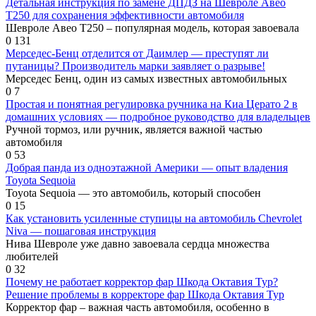
Детальная инструкция по замене ДПДЗ на Шевроле Авео
Т250 для сохранения эффективности автомобиля
Шевроле Авео Т250 – популярная модель, которая завоевала
0
131
Мерседес-Бенц отделится от Даимлер — преступят ли
путаницы? Производитель марки заявляет о разрыве!
Мерседес Бенц, один из самых известных автомобильных
0
7
Простая и понятная регулировка ручника на Киа Церато 2 в
домашних условиях — подробное руководство для владельцев
Ручной тормоз, или ручник, является важной частью
автомобиля
0
53
Добрая панда из одноэтажной Америки — опыт владения
Toyota Sequoia
Toyota Sequoia — это автомобиль, который способен
0
15
Как установить усиленные ступицы на автомобиль Chevrolet
Niva — пошаговая инструкция
Нива Шевроле уже давно завоевала сердца множества
любителей
0
32
Почему не работает корректор фар Шкода Октавия Тур?
Решение проблемы в корректоре фар Шкода Октавия Тур
Корректор фар – важная часть автомобиля, особенно в