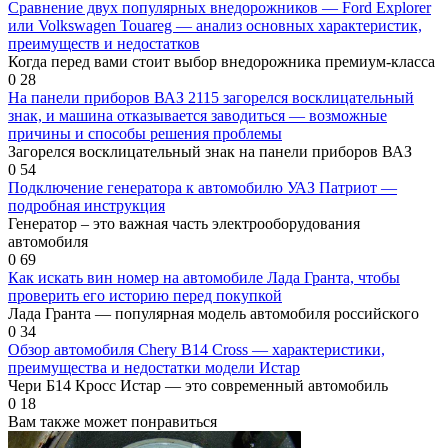
Сравнение двух популярных внедорожников — Ford Explorer
или Volkswagen Touareg — анализ основных характеристик,
преимуществ и недостатков
Когда перед вами стоит выбор внедорожника премиум-класса
0
28
На панели приборов ВАЗ 2115 загорелся восклицательный
знак, и машина отказывается заводиться — возможные
причины и способы решения проблемы
Загорелся восклицательный знак на панели приборов ВАЗ
0
54
Подключение генератора к автомобилю УАЗ Патриот —
подробная инструкция
Генератор – это важная часть электрооборудования
автомобиля
0
69
Как искать вин номер на автомобиле Лада Гранта, чтобы
проверить его историю перед покупкой
Лада Гранта — популярная модель автомобиля российского
0
34
Обзор автомобиля Chery B14 Cross — характеристики,
преимущества и недостатки модели Истар
Чери Б14 Кросс Истар — это современный автомобиль
0
18
Вам также может понравиться