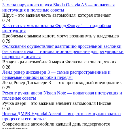
Замена наружного шруса Skoda Octavia A5 — пошаговая
инструкция и полезные советы
Шрус – это важная часть автомобиля, которая отвечает
0
74
Как снять замок капота на Форд Фокус 1 — подробная
инструкция
Проблемы с замком капота могут возникнуть у владельцев
0
79
Фолксваген осуществляет адаптацию дроссельной заслонки
без компьютера — инновационное решение для регулировки
скорости двигателя
Владельцы автомобилей марки Фолксваген знают, что их
0
28
Ленд ровер дискавери 3 — самые распространенные и
решаемые ошибки коробки передач
Ленд Ровер Дискавери 3 — это превосходный внедорожник
0
25
Ремонт ручки двери Nissan Note — пошаговая инструкция и
полезные советы
Ручка двери – это важный элемент автомобиля Ниссан
0
53
Чистка ДМРВ Hyundai Accent — все, что вам нужно знать о
процессе и его пользе
Современные автомобили каждый день подвергаются