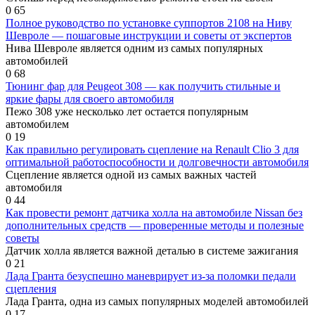
0
65
Полное руководство по установке суппортов 2108 на Ниву
Шевроле — пошаговые инструкции и советы от экспертов
Нива Шевроле является одним из самых популярных
автомобилей
0
68
Тюнинг фар для Peugeot 308 — как получить стильные и
яркие фары для своего автомобиля
Пежо 308 уже несколько лет остается популярным
автомобилем
0
19
Как правильно регулировать сцепление на Renault Clio 3 для
оптимальной работоспособности и долговечности автомобиля
Сцепление является одной из самых важных частей
автомобиля
0
44
Как провести ремонт датчика холла на автомобиле Nissan без
дополнительных средств — проверенные методы и полезные
советы
Датчик холла является важной деталью в системе зажигания
0
21
Лада Гранта безуспешно маневрирует из-за поломки педали
сцепления
Лада Гранта, одна из самых популярных моделей автомобилей
0
17