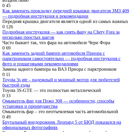
воздействию
0
45
Как заменить прокладку передней крышки двигателя ЗМЗ 409
— подробная инструкция и рекомендации
Передняя крышка двигателя является одной из самых важных
0
126
Подробная инструкция — как снять фару на Chery Fora за
несколько простых шагов
Часто бывает так, что фара на автомобиле Чери Фора
0
69
Как заменить задний бампер автомобиля Приора с
парктроником самостоятельно — подробная инструкция с
фото и пошаговыми рекомендациями
Замена заднего бампера на ВАЗ Приора с парктроником
0
11
Toyota 3s gte – надежный и мощный мотор для любителей
быстрой езды
Toyota 3S-GTE — это полностью металлический
0
33
Омыватель фар для Пежо 308 — особенности, способы
установки и преимущества
Омыватель фар – это неотъемлемая часть автомобильной
0
49
Брутальный внедорожник Леопард 5 от БЮД показался на
официальных фотографиях