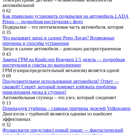
автомобильной
0
62
Как правильно установить подкрылки на автомобиль LADA
Priora — подробная инструкция с фото
Подкрылки – это неотъемлемая часть автомобиля, которая
0
35
Что вызывает запах в салоне Рено Логан? Возможные
причины и способы устранения
Запах в салоне автомобиля – довольно распространенная
0
43
Замена ГРМ на Крайслер Вояджер 2.5 дизель — подробная
инструкция и советы по выполнению
ГРМ (газораспределительный механизм) является одной
0
69
Продолжительное использование автомобиля? Ответ —
смазкой! Секрет, который поможет избежать проблемы
приклипания диска в ступице!
Автомобильная ступица – это узел, который соединяет
0
13
Перенаддув турбины – главные причины дизелей Volkswagen
Двигатели с турбиной являются одними из наиболее
эффективных
0
32
Фольксваген представил новый пикап — фантастический