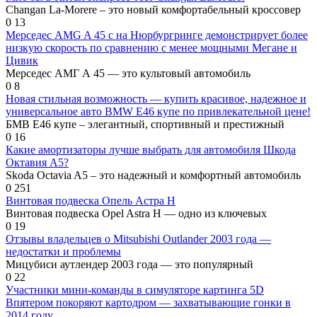
Changan La-Morere – это новый комфортабельный кроссовер
0
13
Мерседес AMG A 45 с на Нюрбургринге демонстрирует более
низкую скорость по сравнению с менее мощными Мегане и
Цивик
Мерседес АМГ А 45 — это культовый автомобиль
0
8
Новая стильная возможность — купить красивое, надежное и
универсальное авто BMW E46 купе по привлекательной цене!
БМВ Е46 купе – элегантный, спортивный и престижный
0
16
Какие амортизаторы лучше выбрать для автомобиля Шкода
Октавия А5?
Skoda Octavia A5 – это надежный и комфортный автомобиль
0
251
Винтовая подвеска Опель Астра H
Винтовая подвеска Opel Astra H — одно из ключевых
0
19
Отзывы владельцев о Mitsubishi Outlander 2003 года —
недостатки и проблемы
Мицубиси аутлендер 2003 года — это популярный
0
22
Участники мини-команды в симуляторе картинга 5D
Впятером покоряют картодром — захватывающие гонки в
2014 году