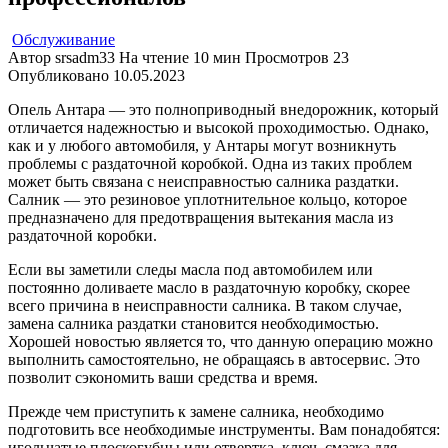
Обслуживание
Автор
srsadm33
На чтение
10 мин
Просмотров
23
Опубликовано
10.05.2023
Опель Антара — это полноприводный внедорожник, который
отличается надежностью и высокой проходимостью. Однако,
как и у любого автомобиля, у Антары могут возникнуть
проблемы с раздаточной коробкой. Одна из таких проблем
может быть связана с неисправностью салника раздатки.
Салник — это резиновое уплотнительное кольцо, которое
предназначено для предотвращения вытекания масла из
раздаточной коробки.
Если вы заметили следы масла под автомобилем или
постоянно доливаете масло в раздаточную коробку, скорее
всего причина в неисправности салника. В таком случае,
замена салника раздатки становится необходимостью.
Хорошей новостью является то, что данную операцию можно
выполнить самостоятельно, не обращаясь в автосервис. Это
позволит сэкономить ваши средства и время.
Прежде чем приступить к замене салника, необходимо
подготовить все необходимые инструменты. Вам понадобятся:
игольчатые плоскогубцы или отвертка, ключ, смазка для