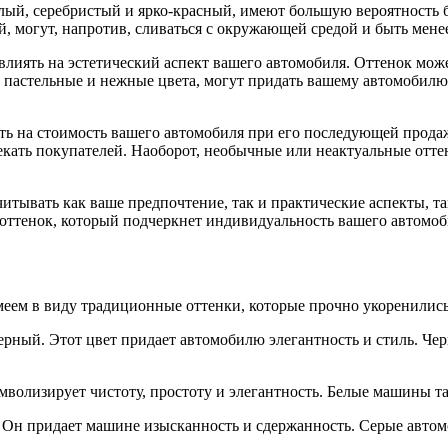
елый, серебристый и ярко-красный, имеют большую вероятность 
, могут, напротив, сливаться с окружающей средой и быть мене
лиять на эстетический аспект вашего автомобиля. Оттенок може
как пастельные и нежные цвета, могут придать вашему автомоби
ть на стоимость вашего автомобиля при его последующей прода
екать покупателей. Наоборот, необычные или неактуальные отте
тывать как ваше предпочтение, так и практические аспекты, так
 оттенок, который подчеркнет индивидуальность вашего автомоб
меем в виду традиционные оттенки, которые прочно укоренилис
ерный. Этот цвет придает автомобилю элегантность и стиль. Че
волизирует чистоту, простоту и элегантность. Белые машины та
Он придает машине изысканность и сдержанность. Серые автомо