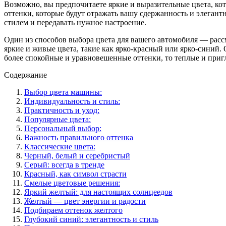
Возможно, вы предпочитаете яркие и выразительные цвета, ко
оттенки, которые будут отражать вашу сдержанность и элегант
стилем и передавать нужное настроение.
Один из способов выбора цвета для вашего автомобиля — рассм
яркие и живые цвета, такие как ярко-красный или ярко-синий
более спокойные и уравновешенные оттенки, то теплые и приг
Содержание
Выбор цвета машины:
Индивидуальность и стиль:
Практичность и уход:
Популярные цвета:
Персональный выбор:
Важность правильного оттенка
Классические цвета:
Черный, белый и серебристый
Серый: всегда в тренде
Красный, как символ страсти
Смелые цветовые решения:
Яркий желтый: для настоящих солнцеедов
Желтый — цвет энергии и радости
Подбираем оттенок желтого
Глубокий синий: элегантность и стиль