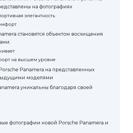
редставлены на фотографиях
ортивная элегантность
комфорт
namera становятся объектом восхищения
ами.
живает
форт на высшем уровне
Porsche Panamera на представленных
редыдущими моделями
anamera уникальны благодаря своей
вые фотографии новой Porsche Panamera и