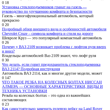
0
18
Установка стеклоподъемников гранат на газель —
руководство по улучшению комфорта и безопасности
Газель – многофункциональный автомобиль, который
прекрасно
0
20
Подробный обзор внешнего вида и особенностей автомобиля
Chevrolet Cruze – символа комфорта и стиля на дороге
Шевроле Круз — это популярный компактный автомобиль
0
26
Почему у ВАЗ 2109 возникает проблема с люфтом руля вверх
и вниз?
Владельцы автомобилей Ваз 2109 знают, что люфт руля
0
30
Что делать, если горит предохранитель стеклоподъемника
ВАЗ 2114? Подробная инструкция
Автомобиль ВАЗ 2114, как и многие другие модели, может
0
147
ЧТО ТАКОЕ РЕЗБА НА КОЛЕСНЫХ БОЛТАХ НИССАН
АЛМЕРА — ОСНОВНЫЕ ХАРАКТЕРИСТИКИ, ВИДЫ И
ТЕХНИКА УСТАНОВКИ
Резьба на колесных болтах – это одна из важнейших
составляющих
0
23
Как самостоятельно заменить рулевую рейку на Land Rover