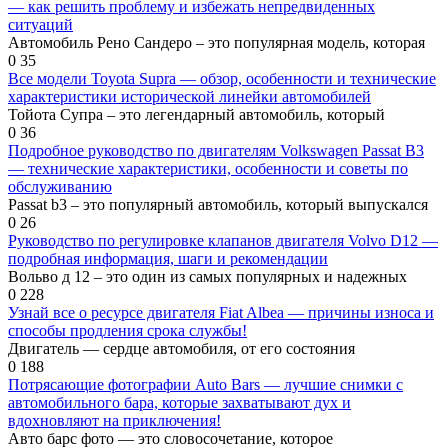
— как решить проблему и избежать непредвиденных
ситуаций
Автомобиль Рено Сандеро – это популярная модель, которая
0
35
Все модели Toyota Supra — обзор, особенности и технические
характеристики исторической линейки автомобилей
Тойота Супра – это легендарный автомобиль, который
0
36
Подробное руководство по двигателям Volkswagen Passat B3
— технические характеристики, особенности и советы по
обслуживанию
Passat b3 – это популярный автомобиль, который выпускался
0
26
Руководство по регулировке клапанов двигателя Volvo D12 —
подробная информация, шаги и рекомендации
Вольво д 12 – это один из самых популярных и надежных
0
228
Узнай все о ресурсе двигателя Fiat Albea — причины износа и
способы продления срока службы!
Двигатель — сердце автомобиля, от его состояния
0
188
Потрясающие фотографии Auto Bars — лучшие снимки с
автомобильного бара, которые захватывают дух и
вдохновляют на приключения!
Авто барс фото — это словосочетание, которое