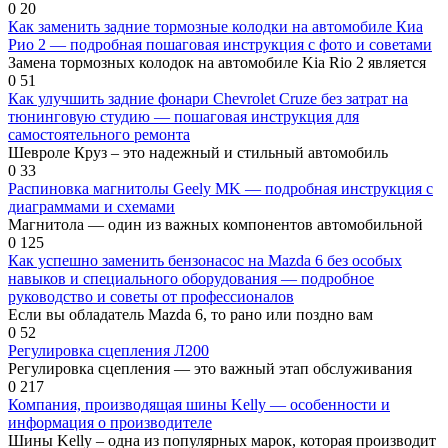
0
20
Как заменить задние тормозные колодки на автомобиле Киа
Рио 2 — подробная пошаговая инструкция с фото и советами
Замена тормозных колодок на автомобиле Kia Rio 2 является
0
51
Как улучшить задние фонари Chevrolet Cruze без затрат на
тюнинговую студию — пошаговая инструкция для
самостоятельного ремонта
Шевроле Круз – это надежный и стильный автомобиль
0
33
Распиновка магнитолы Geely MK — подробная инструкция с
диаграммами и схемами
Магнитола — один из важных компонентов автомобильной
0
125
Как успешно заменить бензонасос на Mazda 6 без особых
навыков и специального оборудования — подробное
руководство и советы от профессионалов
Если вы обладатель Mazda 6, то рано или поздно вам
0
52
Регулировка сцепления Л200
Регулировка сцепления — это важный этап обслуживания
0
217
Компания, производящая шины Kelly — особенности и
информация о производителе
Шины Kelly – одна из популярных марок, которая производит