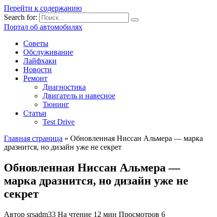
Перейти к содержанию
Search for:
Портал об автомобилях
Советы
Обслуживание
Лайфхаки
Новости
Ремонт
Диагностика
Двигатель и навесное
Тюнинг
Статьи
Test Drive
Главная страница
»
Обновленная Ниссан Альмера — марка
дразнится, но дизайн уже не секрет
Обновленная Ниссан Альмера —
марка дразнится, но дизайн уже не
секрет
Автор
srsadm33
На чтение
12 мин
Просмотров
6