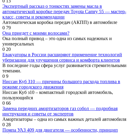
0
13
Экспертный рассказ о тонкостях замены масла в
автоматической коробке передач Toyota Camry 55 — мастер-
класс, советы и рекомендации
Автоматическая коробка передач (АКПП) в автомобиле
0
79
Она приедет с моими волосами?
Ока полный привод – это одна из самых надежных и
универсальных
0
20
Евакуаторы в России расширяют применение технологий
уберизации для улучшения сервиса и комфорта клиентов
В последние годы сфера услуг развивается стремительными
темпами.
0
9
Ниссан Куб З10 — причины большого расхода топлива в
режиме городского движения
Ниссан Куб з10 – компактный городской автомобиль,
пользующийся
0
66
Замена передних амортизаторов газ собол — подробная
инструкция и советы от экспертов
Амортизаторы – одна из самых важных деталей автомобиля
0
28
Помпа УАЗ 409 для двигателя — особенности, принцип