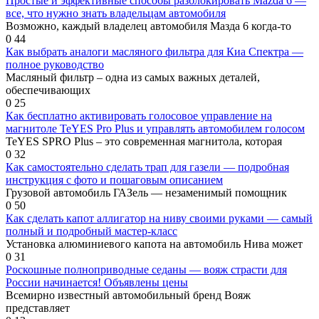
Простые и эффективные способы разблокировать Mazda 6 —
все, что нужно знать владельцам автомобиля
Возможно, каждый владелец автомобиля Мазда 6 когда-то
0
44
Как выбрать аналоги масляного фильтра для Киа Спектра —
полное руководство
Масляный фильтр – одна из самых важных деталей,
обеспечивающих
0
25
Как бесплатно активировать голосовое управление на
магнитоле TeYES Pro Plus и управлять автомобилем голосом
TeYES SPRO Plus – это современная магнитола, которая
0
32
Как самостоятельно сделать трап для газели — подробная
инструкция с фото и пошаговым описанием
Грузовой автомобиль ГАЗель — незаменимый помощник
0
50
Как сделать капот аллигатор на ниву своими руками — самый
полный и подробный мастер-класс
Установка алюминиевого капота на автомобиль Нива может
0
31
Роскошные полноприводные седаны — вояж страсти для
России начинается! Объявлены цены
Всемирно известный автомобильный бренд Вояж
представляет