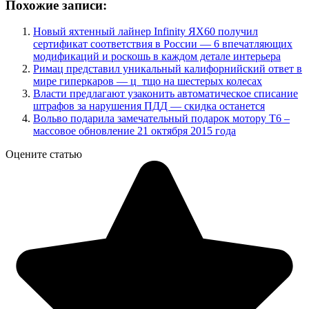
Похожие записи:
Новый яхтенный лайнер Infinity ЯХ60 получил
сертификат соответствия в России — 6 впечатляющих
модификаций и роскошь в каждом детале интерьера
Римац представил уникальный калифорнийский ответ в
мире гиперкаров — ц_тщо на шестерых колесах
Власти предлагают узаконить автоматическое списание
штрафов за нарушения ПДД — скидка останется
Вольво подарила замечательный подарок мотору Т6 –
массовое обновление 21 октября 2015 года
Оцените статью