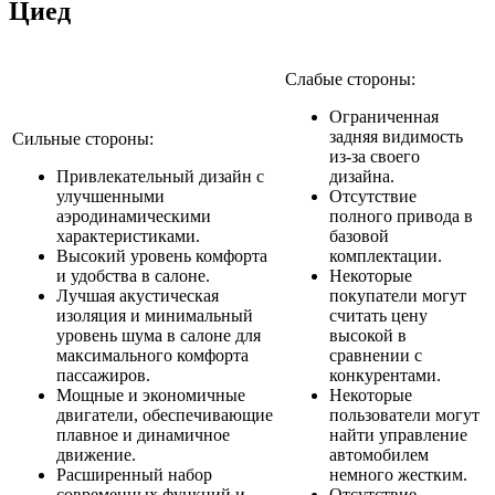
Циед
Слабые стороны:
Ограниченная
задняя видимость
Сильные стороны:
из-за своего
Привлекательный дизайн с
дизайна.
улучшенными
Отсутствие
аэродинамическими
полного привода в
характеристиками.
базовой
Высокий уровень комфорта
комплектации.
и удобства в салоне.
Некоторые
Лучшая акустическая
покупатели могут
изоляция и минимальный
считать цену
уровень шума в салоне для
высокой в
максимального комфорта
сравнении с
пассажиров.
конкурентами.
Мощные и экономичные
Некоторые
двигатели, обеспечивающие
пользователи могут
плавное и динамичное
найти управление
движение.
автомобилем
Расширенный набор
немного жестким.
современных функций и
Отсутствие