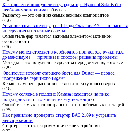
Как провести полную чистку радиатора Hyundai Solaris без
необходимости снимать бампер
Радиатор — это один из самых важных компонентов
0
56
Установка омывателя фар на Шкода Октавия A7 — пошаговая
инструкция и полезные советы
Омыватель фар является важным элементом активной
безопасности
0
56
Почему мопед стреляет в карбюратор при доводе ручки газа
до максимума — причины и способы решения проблемы
Мопеды – это популярные средства передвижения, которые
0
29
Франтсузы готовят старшего брата для Duster — первое
изображение серийного Bigster
Renault намерена расширить свою линейку кроссоверов
0
18
Почему солярка в поддоне Камаза находится на пике
популярности и что влияет на эту тенденцию
Одной из самых распространенных и проблемных ситуаций
0
75
Как правильно проверить стартер ВАЗ 2109 и устранить
неисправности
Стартер — это электромеханическое устройство
0
22