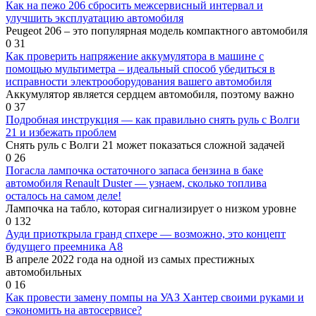
Как на пежо 206 сбросить межсервисный интервал и
улучшить эксплуатацию автомобиля
Peugeot 206 – это популярная модель компактного автомобиля
0
31
Как проверить напряжение аккумулятора в машине с
помощью мультиметра – идеальный способ убедиться в
исправности электрооборудования вашего автомобиля
Аккумулятор является сердцем автомобиля, поэтому важно
0
37
Подробная инструкция — как правильно снять руль с Волги
21 и избежать проблем
Снять руль с Волги 21 может показаться сложной задачей
0
26
Погасла лампочка остаточного запаса бензина в баке
автомобиля Renault Duster — узнаем, сколько топлива
осталось на самом деле!
Лампочка на табло, которая сигнализирует о низком уровне
0
132
Ауди приоткрыла гранд спхере — возможно, это концепт
будущего преемника А8
В апреле 2022 года на одной из самых престижных
автомобильных
0
16
Как провести замену помпы на УАЗ Хантер своими руками и
сэкономить на автосервисе?