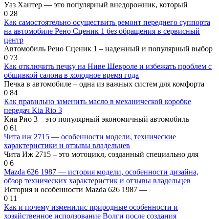
Уаз Хантер — это популярный внедорожник, который
0
28
Как самостоятельно осуществить ремонт переднего суппорта
на автомобиле Рено Сценик 1 без обращения в сервисный
центр
Автомобиль Рено Сценик 1 – надежный и популярный выбор
0
73
Как отключить печку на Ниве Шевроле и избежать проблем с
обшивкой салона в холодное время года
Печка в автомобиле – одна из важных систем для комфорта
0
84
Как правильно заменить масло в механической коробке
передач Kia Rio 3
Киа Рио 3 – это популярный экономичный автомобиль
0
61
Чита иж 2715 — особенности модели, технические
характеристики и отзывы владельцев
Чита Иж 2715 – это мотоцикл, созданный специально для
0
6
Mazda 626 1987 — история модели, особенности дизайна,
обзор технических характеристик и отзывы владельцев
История и особенности Mazda 626 1987 —
0
11
Как и почему изменилис природные особенности и
хозяйственное исползование Волги после создания