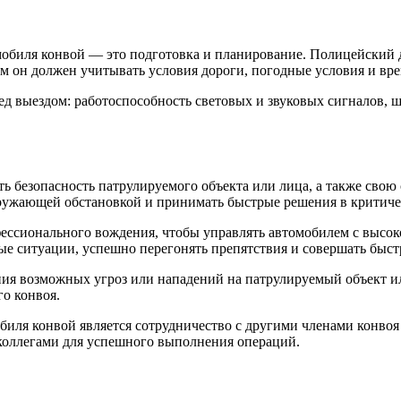
мобиля конвой — это подготовка и планирование. Полицейский 
м он должен учитывать условия дороги, погодные условия и вре
д выездом: работоспособность световых и звуковых сигналов, ш
 безопасность патрулируемого объекта или лица, а также свою 
кружающей обстановкой и принимать быстрые решения в критиче
ессионального вождения, чтобы управлять автомобилем с высок
ные ситуации, успешно перегонять препятствия и совершать быс
я возможных угроз или нападений на патрулируемый объект или
го конвоя.
биля конвой является сотрудничество с другими членами конво
 коллегами для успешного выполнения операций.