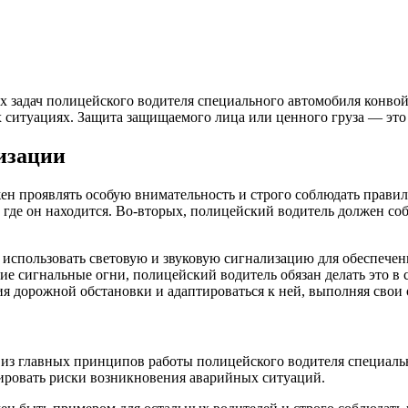
х задач полицейского водителя специального автомобиля конво
ситуациях. Защита защищаемого лица или ценного груза — это 
изации
 проявлять особую внимательность и строго соблюдать правила
 где он находится. Во-вторых, полицейский водитель должен со
использовать световую и звуковую сигнализацию для обеспечен
е сигнальные огни, полицейский водитель обязан делать это в 
ия дорожной обстановки и адаптироваться к ней, выполняя свои
из главных принципов работы полицейского водителя специальн
ировать риски возникновения аварийных ситуаций.