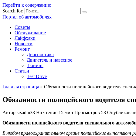
Перейти к содержанию
Search for:
Портал об автомобилях
Советы
Обслуживание
Лайфхаки
Новости
Ремонт
Диагностика
Двигатель и навесное
Тюнинг
Статьи
Test Drive
Главная страница
»
Обязанности полицейского водителя специа
Обязанности полицейского водителя сп
Автор
srsadm33
На чтение
15 мин
Просмотров
53
Опубликован
Обязанности полицейского водителя специального автомо
В любом правоохранительном органе полицейские выполняют ра