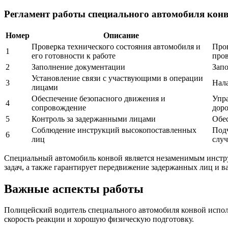
Регламент работы специального автомобиля конв
Номер
Описание
Проверка технического состояния автомобиля и
Пров
1
его готовности к работе
пров
2
Заполнение документации
Запо
Установление связи с участвующими в операции
3
Нала
лицами
Обеспечение безопасного движения и
Упра
4
сопровождение
дор
5
Контроль за задержанными лицами
Обес
Соблюдение инструкций высокопоставленных
Подч
6
лиц
случ
Специальный автомобиль конвой является незаменимым инстру
задач, а также гарантирует передвижение задержанных лиц и 
Важные аспекты работы
Полицейский водитель специального автомобиля конвой исполн
скорость реакции и хорошую физическую подготовку.