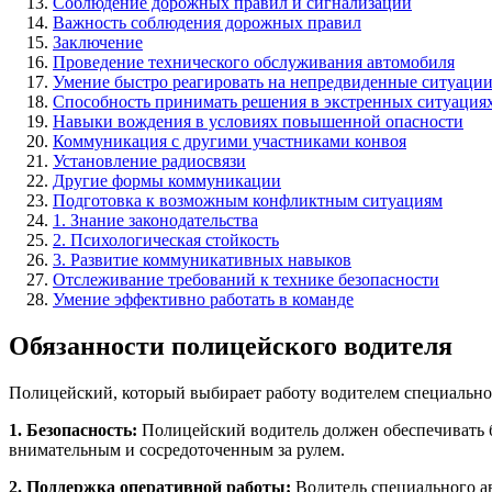
Соблюдение дорожных правил и сигнализации
Важность соблюдения дорожных правил
Заключение
Проведение технического обслуживания автомобиля
Умение быстро реагировать на непредвиденные ситуаци
Способность принимать решения в экстренных ситуация
Навыки вождения в условиях повышенной опасности
Коммуникация с другими участниками конвоя
Установление радиосвязи
Другие формы коммуникации
Подготовка к возможным конфликтным ситуациям
1. Знание законодательства
2. Психологическая стойкость
3. Развитие коммуникативных навыков
Отслеживание требований к технике безопасности
Умение эффективно работать в команде
Обязанности полицейского водителя
Полицейский, который выбирает работу водителем специальног
1. Безопасность:
Полицейский водитель должен обеспечивать б
внимательным и сосредоточенным за рулем.
2. Поддержка оперативной работы:
Водитель специального а