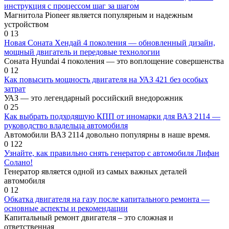
инструкция с процессом шаг за шагом
Магнитола Pioneer является популярным и надежным
устройством
0
13
Новая Соната Хендай 4 поколения — обновленный дизайн,
мощный двигатель и передовые технологии
Соната Hyundai 4 поколения — это воплощение совершенства
0
12
Как повысить мощность двигателя на УАЗ 421 без особых
затрат
УАЗ — это легендарный российский внедорожник
0
25
Как выбрать подходящую КПП от иномарки для ВАЗ 2114 —
руководство владельца автомобиля
Автомобили ВАЗ 2114 довольно популярны в наше время.
0
122
Узнайте, как правильно снять генератор с автомобиля Лифан
Солано!
Генератор является одной из самых важных деталей
автомобиля
0
12
Обкатка двигателя на газу после капитального ремонта —
основные аспекты и рекомендации
Капитальный ремонт двигателя – это сложная и
ответственная