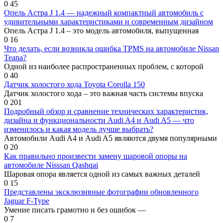
0
45
Опель Астра J 1.4 — надежный компактный автомобиль с
удивительными характеристиками и современным дизайном
Опель Астра J 1.4 – это модель автомобиля, выпущенная
0
16
Что делать, если возникла ошибка TPMS на автомобиле Nissan
Teana?
Одной из наиболее распространенных проблем, с которой
0
40
Датчик холостого хода Toyota Corolla 150
Датчик холостого хода – это важная часть системы впуска
0
201
Подробный обзор и сравнение технических характеристик,
дизайна и функциональности Audi A4 и Audi A5 — что
изменилось и какая модель лучше выбрать?
Автомобили Audi A4 и Audi A5 являются двумя популярными
0
20
Как правильно произвести замену шаровой опоры на
автомобиле Nisssan Qashqai
Шаровая опора является одной из самых важных деталей
0
15
Представлены эксклюзивные фотографии обновленного
Jaguar F-Type
Умение писать грамотно и без ошибок —
0
7