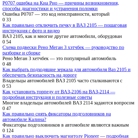
Р0707 ошибка на Киа Рио — причины возникновения,
способы диагностики и устранения поломки
Ошибка Р0707 — это код неисправности, который
0
33
Как правильно отключить печку в ВАЗ 2105 — пошаговая
инструкция с фото и видео
ВАЗ 2105, как и многие другие автомобили, оборудован
0
54
Схема подвески Рено Меган 3 хэтчбек — руководство по
разборке и сборке
Рено Меган 3 хетчбек — это популярный автомобиль
0
48
Как выбрать подходящие зеркала для автомобиля Ваз 2105 и
обеспечить безопасность на дороге
Владельцы автомобилей ВАЗ 2105 часто сталкиваются с
0
53
Как установить торпеду от ВАЗ-2106 на ВАЗ-2114 —
подробная инструкция и полезные советы
Многие владельцы автомобилей ВАЗ 2114 задаются вопросом
0
47
Как правильно снять фиксаторы подголовников на
автомобиле Калина?
Фиксаторы подголовников в автомобиле являются важным
0
124
Как правильно выключить магнитолу Pioneer — подробная