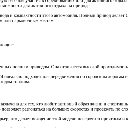
ют его для участия в соревнованиях или для активного отдыха.
зможности для активного отдыха на природе.
вода и компактности этого автомобиля. Полный привод делает 
ам или парковочным местам.
дующие:
щенных полным приводом. Она отличается высокой проходимост
4 идеально подходит для передвижения по городским дорогам и 
сходом топлива.
назначена для тех, кто любит активный образ жизни и спортив
 позволяет разгоняться на больших скоростях и проезжать по 
рьер, что делает вождение этой модели невероятно приятным и