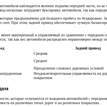
втомобиля наблюдается явление подъема передней части, из-за ч
вод несколько затрудняет буксировку автомобиля, так как перед
которые предназначены для большого пробега по бездорожью. З
 снег. При этом, задний привод обеспечивает лучшую балансиро
н менее маневренный и управляемый по сравнению с передним п
гах, так как вес автомобиля распределен неравномерно между п
вод
Задний привод
Средняя
Среднее
Преодоление сложных дорожных условий
 затрудненная
Неудовлетворительная управляемость на до
покрытием
дом
ости, которые отличаются от вождения автомобилей с передним
мость на различных типах дорог и на различных покрытиях.