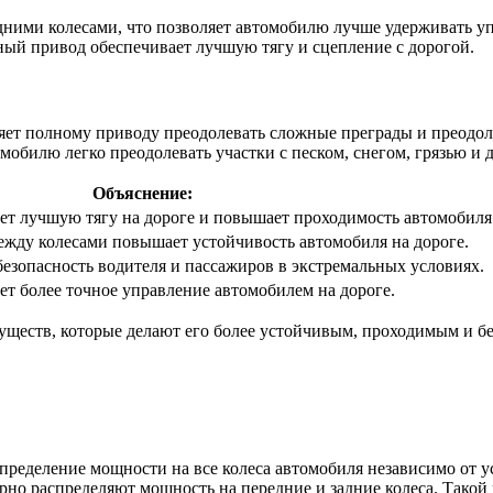
ими колесами, что позволяет автомобилю лучше удерживать упр
ный привод обеспечивает лучшую тягу и сцепление с дорогой.
ет полному приводу преодолевать сложные преграды и преодол
омобилю легко преодолевать участки с песком, снегом, грязью и
Объяснение:
т лучшую тягу на дороге и повышает проходимость автомобиля
жду колесами повышает устойчивость автомобиля на дороге.
зопасность водителя и пассажиров в экстремальных условиях.
т более точное управление автомобилем на дороге.
уществ, которые делают его более устойчивым, проходимым и б
еделение мощности на все колеса автомобиля независимо от ус
но распределяют мощность на передние и задние колеса. Такой