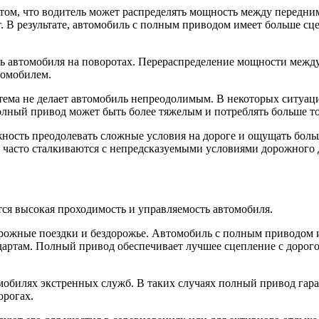
том, что водитель может распределять мощность между передним
т. В результате, автомобиль с полным приводом имеет больше сц
ь автомобиля на поворотах. Перераспределение мощности между
томобилем.
ема не делает автомобиль непреодолимым. В некоторых ситуация
олный привод может быть более тяжелым и потреблять больше т
жность преодолевать сложные условия на дороге и ощущать бол
 часто сталкиваются с непредсказуемыми условиями дорожного
тся высокая проходимость и управляемость автомобиля.
рожные поездки и бездорожье. Автомобиль с полным приводом 
дартам. Полный привод обеспечивает лучшее сцепление с дорогой
мобилях экстренных служб. В таких случаях полный привод гар
орогах.