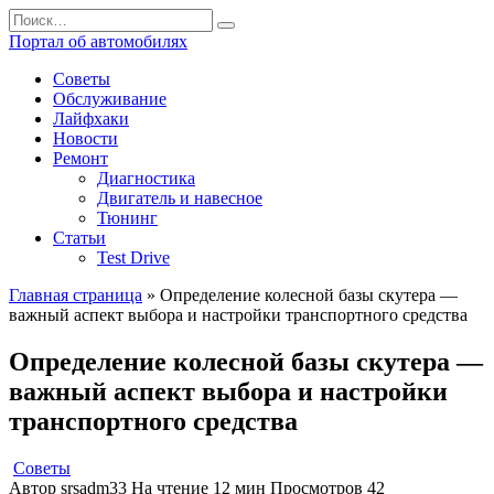
Перейти
Search
к
for:
Портал об автомобилях
содержанию
Советы
Обслуживание
Лайфхаки
Новости
Ремонт
Диагностика
Двигатель и навесное
Тюнинг
Статьи
Test Drive
Главная страница
»
Определение колесной базы скутера —
важный аспект выбора и настройки транспортного средства
Определение колесной базы скутера —
важный аспект выбора и настройки
транспортного средства
Советы
Автор
srsadm33
На чтение
12 мин
Просмотров
42