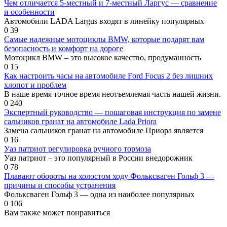
Чем отличается 5-местный и 7-местный Ларгус — сравнение
и особенности
Автомобили LADA Largus входят в линейку популярных
0
39
Самые надежные мотоциклы BMW, которые подарят вам
безопасность и комфорт на дороге
Мотоцикл BMW – это высокое качество, продуманность
0
15
Как настроить часы на автомобиле Ford Focus 2 без лишних
хлопот и проблем
В наше время точное время неотъемлемая часть нашей жизни.
0
240
Экспертный руководство — пошаговая инструкция по замене
сальников гранат на автомобиле Lada Priora
Замена сальников гранат на автомобиле Приора является
0
16
Уаз патриот регулировка ручного тормоза
Уаз патриот – это популярный в России внедорожник
0
78
Плавают обороты на холостом ходу Фольксваген Гольф 3 —
причины и способы устранения
Фольксваген Гольф 3 — одна из наиболее популярных
0
106
Вам также может понравиться