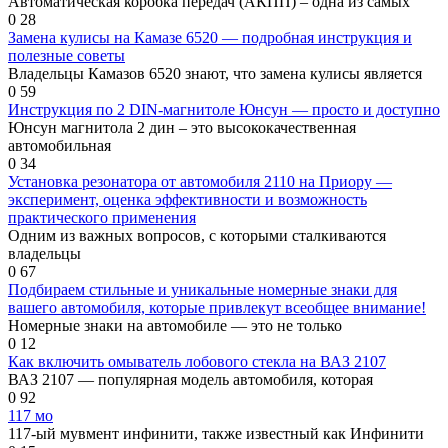
Автоматическая коробка передач (АКПП) – одна из самых
0
28
Замена кулисы на Камазе 6520 — подробная инструкция и
полезные советы
Владельцы Камазов 6520 знают, что замена кулисы является
0
59
Инструкция по 2 DIN-магнитоле Юнсун — просто и доступно
Юнсун магнитола 2 дин – это высококачественная
автомобильная
0
34
Установка резонатора от автомобиля 2110 на Приору —
эксперимент, оценка эффективности и возможность
практического применения
Одним из важных вопросов, с которыми сталкиваются
владельцы
0
67
Подбираем стильные и уникальные номерные знаки для
вашего автомобиля, которые привлекут всеобщее внимание!
Номерные знаки на автомобиле — это не только
0
12
Как включить омыватель лобового стекла на ВАЗ 2107
ВАЗ 2107 — популярная модель автомобиля, которая
0
92
117 мо
117-ый мувмент инфинити, также известный как Инфинити