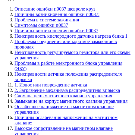
Описание ошибки п0037 шевроле круз
Причины возникновения ошибки п0037:
Проблема в системе зажигания
Симптомы ошибки п0037
Причины возникновения ошибки P0037
Неисправность кислородного датчика нагрева банка 1
Проблемы соединения или короткое замыкание в
проводах
Неисправность регулируемого резистора или его схемы
управления
Проблемы в работе электронного блока управления
(ЭБУ)
Неисправности датчика положения распределителя
впрыска
1. Износ или повреждение датчика
2. Загрязнение механизма распределителя впрыска
Сломана цепь магнитного клапана управления
Замыкание на корпус магнитного клапана управления
Ослабевшее напряжение на магнитном клапане
управления
Причины ослабевания напряжения на магнитном
клапане:
Высокое сопротивление на магнитном клапане
управления