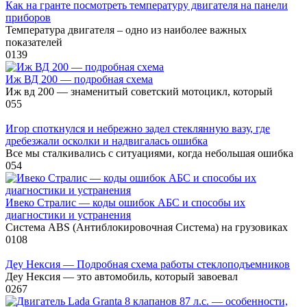
Как на гранте посмотреть температуру двигателя на панели
приборов
Температура двигателя – одно из наиболее важных
показателей
0
139
Иж ВД 200 — подробная схема
Иж вд 200 — знаменитый советский мотоцикл, который
0
55
Игор споткнулся и небрежно задел стеклянную вазу, где
дребезжали осколки и надвигалась ошибка
Все мы сталкивались с ситуациями, когда небольшая ошибка
0
54
Ивеко Стралис — коды ошибок АБС и способы их
диагностики и устранения
Система ABS (Антиблокировочная Система) на грузовиках
0
108
Деу Нексия — Подробная схема работы стеклоподъемников
Деу Нексия — это автомобиль, который завоевал
0
267