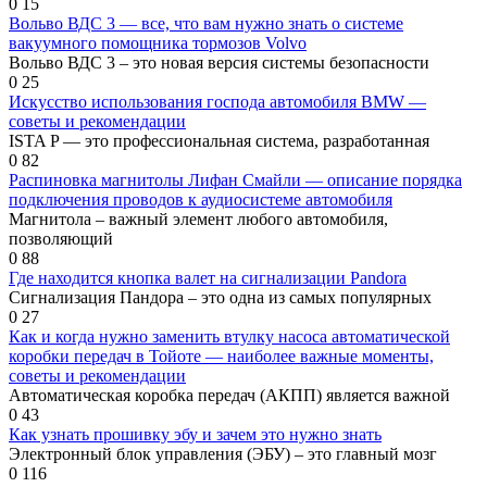
0
15
Вольво ВДС 3 — все, что вам нужно знать о системе
вакуумного помощника тормозов Volvo
Вольво ВДС 3 – это новая версия системы безопасности
0
25
Искусство использования господа автомобиля BMW —
советы и рекомендации
ISTA P — это профессиональная система, разработанная
0
82
Распиновка магнитолы Лифан Смайли — описание порядка
подключения проводов к аудиосистеме автомобиля
Магнитола – важный элемент любого автомобиля,
позволяющий
0
88
Где находится кнопка валет на сигнализации Pandora
Сигнализация Пандора – это одна из самых популярных
0
27
Как и когда нужно заменить втулку насоса автоматической
коробки передач в Тойоте — наиболее важные моменты,
советы и рекомендации
Автоматическая коробка передач (АКПП) является важной
0
43
Как узнать прошивку эбу и зачем это нужно знать
Электронный блок управления (ЭБУ) – это главный мозг
0
116