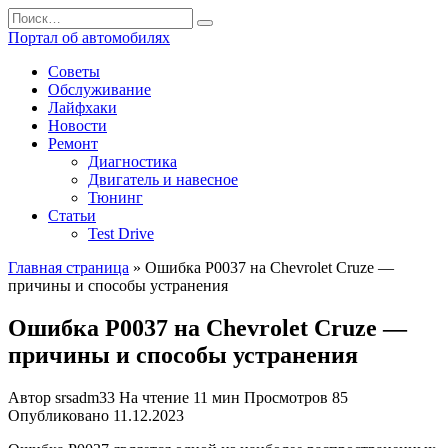
Перейти
Search
к
for:
Портал об автомобилях
содержанию
Советы
Обслуживание
Лайфхаки
Новости
Ремонт
Диагностика
Двигатель и навесное
Тюнинг
Статьи
Test Drive
Главная страница
»
Ошибка P0037 на Chevrolet Cruze —
причины и способы устранения
Ошибка P0037 на Chevrolet Cruze —
причины и способы устранения
Автор
srsadm33
На чтение
11 мин
Просмотров
85
Опубликовано
11.12.2023