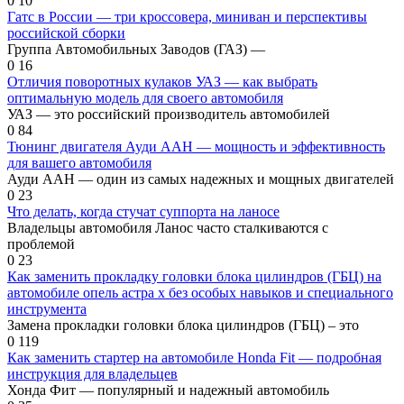
0
10
Гатс в России — три кроссовера, миниван и перспективы
российской сборки
Группа Автомобильных Заводов (ГАЗ) —
0
16
Отличия поворотных кулаков УАЗ — как выбрать
оптимальную модель для своего автомобиля
УАЗ — это российский производитель автомобилей
0
84
Тюнинг двигателя Ауди ААН — мощность и эффективность
для вашего автомобиля
Ауди ААН — один из самых надежных и мощных двигателей
0
23
Что делать, когда стучат суппорта на ланосе
Владельцы автомобиля Ланос часто сталкиваются с
проблемой
0
23
Как заменить прокладку головки блока цилиндров (ГБЦ) на
автомобиле опель астра х без особых навыков и специального
инструмента
Замена прокладки головки блока цилиндров (ГБЦ) – это
0
119
Как заменить стартер на автомобиле Honda Fit — подробная
инструкция для владельцев
Хонда Фит — популярный и надежный автомобиль