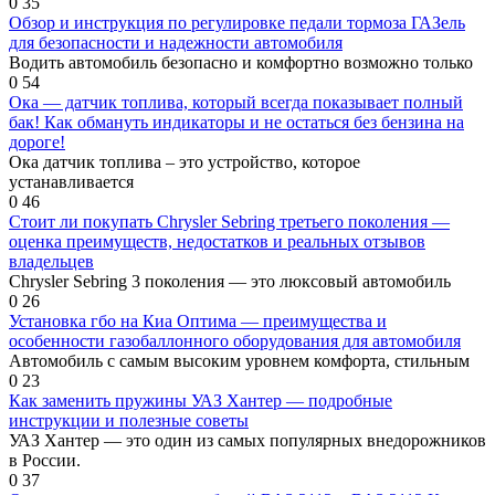
0
35
Обзор и инструкция по регулировке педали тормоза ГАЗель
для безопасности и надежности автомобиля
Водить автомобиль безопасно и комфортно возможно только
0
54
Ока — датчик топлива, который всегда показывает полный
бак! Как обмануть индикаторы и не остаться без бензина на
дороге!
Ока датчик топлива – это устройство, которое
устанавливается
0
46
Стоит ли покупать Chrysler Sebring третьего поколения —
оценка преимуществ, недостатков и реальных отзывов
владельцев
Chrysler Sebring 3 поколения — это люксовый автомобиль
0
26
Установка гбо на Киа Оптима — преимущества и
особенности газобаллонного оборудования для автомобиля
Автомобиль с самым высоким уровнем комфорта, стильным
0
23
Как заменить пружины УАЗ Хантер — подробные
инструкции и полезные советы
УАЗ Хантер — это один из самых популярных внедорожников
в России.
0
37