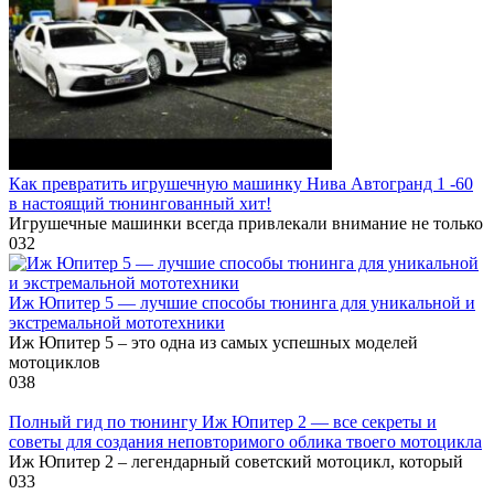
Как превратить игрушечную машинку Нива Автогранд 1 -60
в настоящий тюнингованный хит!
Игрушечные машинки всегда привлекали внимание не только
0
32
Иж Юпитер 5 — лучшие способы тюнинга для уникальной и
экстремальной мототехники
Иж Юпитер 5 – это одна из самых успешных моделей
мотоциклов
0
38
Полный гид по тюнингу Иж Юпитер 2 — все секреты и
советы для создания неповторимого облика твоего мотоцикла
Иж Юпитер 2 – легендарный советский мотоцикл, который
0
33