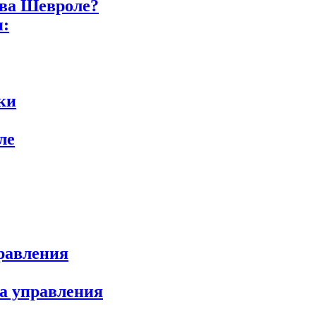
ива Шевроле?
и:
ки
ле
равления
ка управления