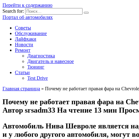
Перейти к содержанию
Search for:
Портал об автомобилях
Советы
Обслуживание
Лайфхаки
Новости
Ремонт
Диагностика
Двигатель и навесное
Тюнинг
Статьи
Test Drive
Главная страница
»
Почему не работает правая фара на Chevro
Почему не работает правая фара на Ch
Автор
srsadm33
На чтение
13 мин
Прос
Автомобиль Нива Шевроле является на
и у любого другого автомобиля, могут 