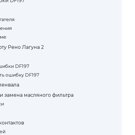
ки DF197
гателя
рения
име
ту Рено Лагуна 2
шибки DF197
ить ошибку DF197
ленвала
и замена масляного фильтра
ки
контактов
ей