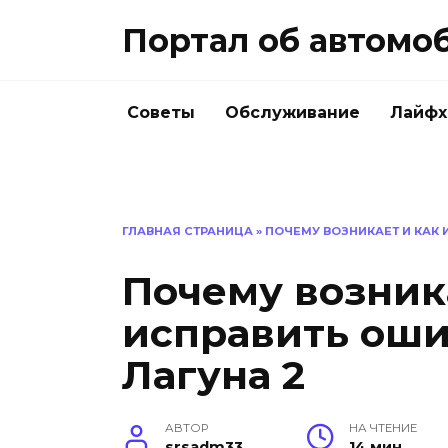
Перейти
Портал об автомо
к
содержанию
Советы
Обслуживание
Лайфх
ГЛАВНАЯ СТРАНИЦА
»
ПОЧЕМУ ВОЗНИКАЕТ И КАК 
Почему возник
исправить оши
Лагуна 2
АВТОР
НА ЧТЕНИЕ
srsadm33
14 мин