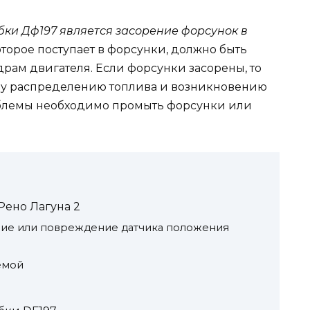
ки Дф197 является засорение форсунок в
оторое поступает в форсунки, должно быть
ам двигателя. Если форсунки засорены, то
му распределению топлива и возникновению
блемы необходимо промыть форсунки или
Рено Лагуна 2
ние или повреждение датчика положения
емой