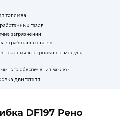
ия топлива
работанных газов
ичие загрязнений
ка отработанных газов
еспечения контрольного модуля
аммного обеспечения важно?
ровка двигателя
ибка DF197 Рено