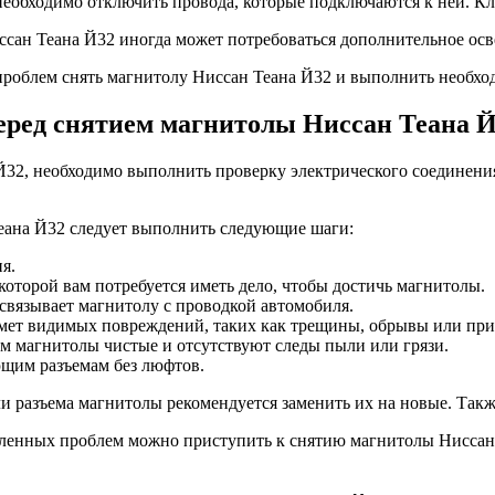
еобходимо отключить провода, которые подключаются к ней. Кл
ссан Теана Й32 иногда может потребоваться дополнительное ос
роблем снять магнитолу Ниссан Теана Й32 и выполнить необхо
еред снятием магнитолы Ниссан Теана 
 Й32, необходимо выполнить проверку электрического соединен
еана Й32 следует выполнить следующие шаги:
я.
которой вам потребуется иметь дело, чтобы достичь магнитолы.
связывает магнитолу с проводкой автомобиля.
дмет видимых повреждений, таких как трещины, обрывы или при
ем магнитолы чистые и отсутствуют следы пыли или грязи.
ющим разъемам без люфтов.
 разъема магнитолы рекомендуется заменить их на новые. Такж
вленных проблем можно приступить к снятию магнитолы Ниссан Т