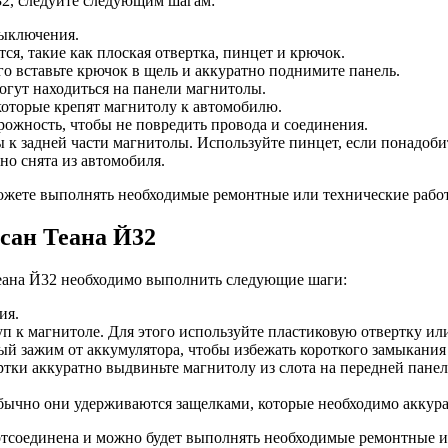
32, следуйте следующим шагам:
выключения.
ся, такие как плоская отвертка, пинцет и крючок.
о вставьте крючок в щель и аккуратно поднимите панель.
огут находиться на панели магнитолы.
которые крепят магнитолу к автомобилю.
рожность, чтобы не повредить провода и соединения.
 к задней части магнитолы. Используйте пинцет, если понадоби
но снята из автомобиля.
 можете выполнять необходимые ремонтные или технические рабо
сан Теана Й32
еана Й32 необходимо выполнить следующие шаги:
ия.
 к магнитоле. Для этого используйте пластиковую отвертку ил
й зажим от аккумулятора, чтобы избежать короткого замыкания
ки аккуратно выдвиньте магнитолу из слота на передней панели
бычно они удерживаются защелками, которые необходимо аккура
отсоединена и можно будет выполнять необходимые ремонтные и