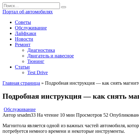
Перейти
Search
к
for:
Портал об автомобилях
содержанию
Советы
Обслуживание
Лайфхаки
Новости
Ремонт
Диагностика
Двигатель и навесное
Тюнинг
Статьи
Test Drive
Главная страница
»
Подробная инструкция — как снять магнито
Подробная инструкция — как снять магн
Обслуживание
Автор
srsadm33
На чтение
10 мин
Просмотров
52
Опубликован
Магнитола является одной из важных частей автомобиля, котора
потребуется немного времени и некоторые инструменты.