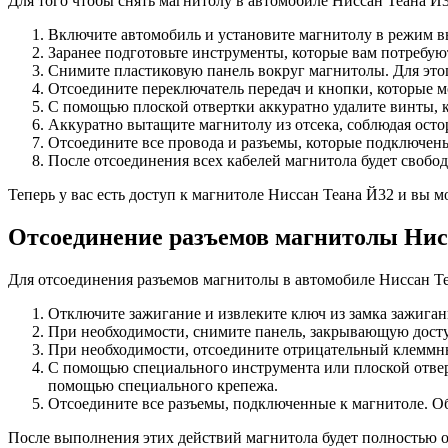
Для того чтобы снять магнитолу в автомобиле Ниссан Теана Й
Включите автомобиль и установите магнитолу в режим 
Заранее подготовьте инструменты, которые вам потребуют
Снимите пластиковую панель вокруг магнитолы. Для этог
Отсоедините переключатель передач и кнопки, которые м
С помощью плоской отвертки аккуратно удалите винты, 
Аккуратно вытащите магнитолу из отсека, соблюдая осто
Отсоедините все провода и разъемы, которые подключены
После отсоединения всех кабелей магнитола будет свобод
Теперь у вас есть доступ к магнитоле Ниссан Теана Й32 и вы
Отсоединение разъемов магнитолы Нис
Для отсоединения разъемов магнитолы в автомобиле Ниссан Т
Отключите зажигание и извлеките ключ из замка зажиган
При необходимости, снимите панель, закрывающую доступ
При необходимости, отсоедините отрицательный клеммны
С помощью специального инструмента или плоской отверт
помощью специального крепежа.
Отсоедините все разъемы, подключенные к магнитоле. О
После выполнения этих действий магнитола будет полностью 