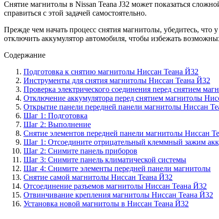
Снятие магнитолы в Nissan Teana J32 может показаться сложно
справиться с этой задачей самостоятельно.
Прежде чем начать процесс снятия магнитолы, убедитесь, что у
отключить аккумулятор автомобиля, чтобы избежать возможных
Содержание
Подготовка к снятию магнитолы Ниссан Теана Й32
Инструменты для снятия магнитолы Ниссан Теана Й32
Проверка электрического соединения перед снятием маг
Отключение аккумулятора перед снятием магнитолы Нис
Открытие панели передней панели магнитолы Ниссан Те
Шаг 1: Подготовка
Шаг 2: Выполнение
Снятие элементов передней панели магнитолы Ниссан Т
Шаг 1: Отсоедините отрицательный клеммный зажим акк
Шаг 2: Снимите панель приборов
Шаг 3: Снимите панель климатической системы
Шаг 4: Снимите элементы передней панели магнитолы
Снятие самой магнитолы Ниссан Теана Й32
Отсоединение разъемов магнитолы Ниссан Теана Й32
Отвинчивание крепления магнитолы Ниссан Теана Й32
Установка новой магнитолы в Ниссан Теана Й32