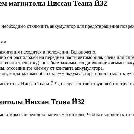
ем магнитолы Ниссан Теана Й32
 необходимо отключить аккумулятор для предотвращения повре
гам:
зажигания находится в положении Выключено.
о он расположен на передней части автомобиля, слева или спра
люч или трещотку), ослабьте зажимы, соединяющие клеммы акку
ы, отсоедините клемму от контакта аккумулятора.
ной, когда зажимы обеих клемм аккумулятора полностью откруч
агнитолы Ниссан Теана Й32, следуя соответствующей инструкци
нитолы Ниссан Теана Й32
имо открыть переднюю панель магнитолы. Чтобы выполнить это 