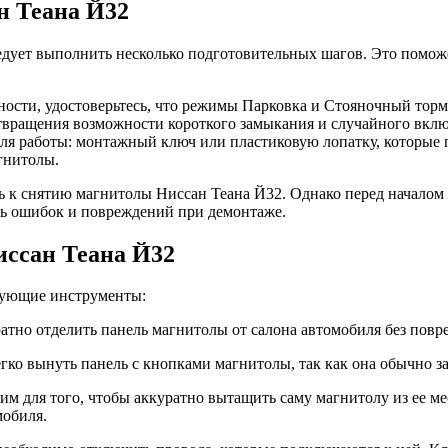
н Теана Й32
ледует выполнить несколько подготовительных шагов. Это помож
ности, удостоверьтесь, что режимы Парковка и Стояночный тор
вращения возможности короткого замыкания и случайного вклю
для работы: монтажный ключ или пластиковую лопатку, которые 
гнитолы.
ть к снятию магнитолы Ниссан Теана Й32. Однако перед начало
ть ошибок и повреждений при демонтаже.
ссан Теана Й32
дующие инструменты:
атно отделить панель магнитолы от салона автомобиля без повр
егко вынуть панель с кнопками магнитолы, так как она обычно 
м для того, чтобы аккуратно вытащить саму магнитолу из ее мес
мобиля.