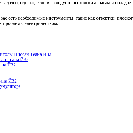
й задачей, однако, если вы следуете нескольким шагам и облада
 вас есть необходимые инструменты, такие как отвертки, плоско
 проблем с электричеством.
нитолы Ниссан Теана Й32
сан Теана Й32
ана Й32
еана Й32
умулятора