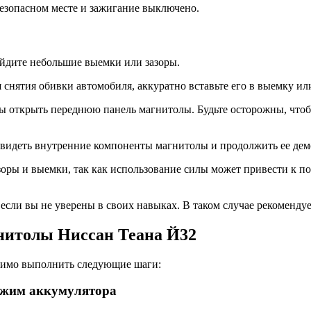
безопасном месте и зажигание выключено.
айдите небольшие выемки или зазоры.
 снятия обивки автомобиля, аккуратно вставьте его в выемку ил
ы открыть переднюю панель магнитолы. Будьте осторожны, что
те увидеть внутренние компоненты магнитолы и продолжить ее д
оры и выемки, так как использование силы может привести к 
если вы не уверены в своих навыках. В таком случае рекоменду
гнитолы Ниссан Теана Й32
одимо выполнить следующие шаги:
ажим аккумулятора