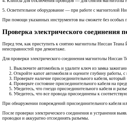
4. Клипсы для отключения проводов — для снятия магнитолы н
5. Осветительное оборудование — при работе с магнитолой Ни
При помощи указанных инструментов вы сможете без особых п
Проверка электрического соединения п
Перед тем, как приступить к снятию магнитолы Ниссан Теана
неисправностей при демонтаже.
Для проверки электрического соединения магнитолы Ниссан Т
Выключите автомобиль и удалите ключ из замка зажигани
Откройте капот автомобиля и оцените глубину работы, с 
Проверьте наличие присоединительного кабеля, который 
Проверьте состояние присоединительного кабеля на пре
Убедитесь, что гнездо присоединительного кабеля и разъ
Убедитесь, что все провода присоединены к соответству
При обнаружении повреждений присоединительного кабеля или
После проверки электрического соединения и устранения выя
проводки и аккуратно отсоединять разъемы.