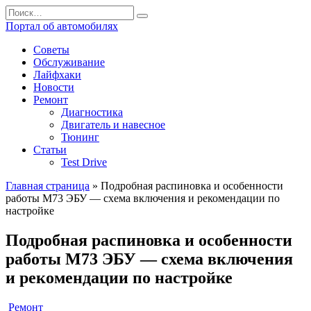
Перейти
Search
к
for:
Портал об автомобилях
содержанию
Советы
Обслуживание
Лайфхаки
Новости
Ремонт
Диагностика
Двигатель и навесное
Тюнинг
Статьи
Test Drive
Главная страница
»
Подробная распиновка и особенности
работы М73 ЭБУ — схема включения и рекомендации по
настройке
Подробная распиновка и особенности
работы М73 ЭБУ — схема включения
и рекомендации по настройке
Ремонт