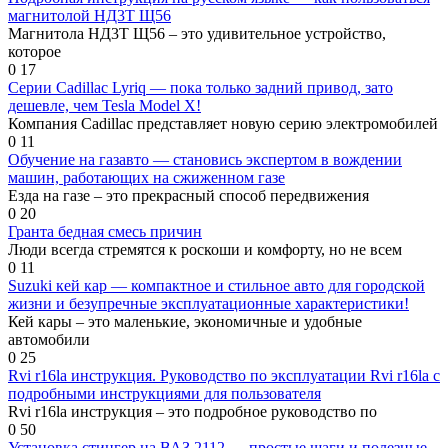
магнитолой НД3Т Щ56
Магнитола НД3Т Щ56 – это удивительное устройство,
которое
0
17
Серии Cadillac Lyriq — пока только задний привод, зато
дешевле, чем Tesla Model X!
Компания Cadillac представляет новую серию электромобилей
0
11
Обучение на газавто — становись экспертом в вождении
машин, работающих на сжиженном газе
Езда на газе – это прекрасный способ передвижения
0
20
Гранта бедная смесь причин
Люди всегда стремятся к роскоши и комфорту, но не всем
0
11
Suzuki кей кар — компактное и стильное авто для городской
жизни и безупречные эксплуатационные характеристики!
Кей кары – это маленькие, экономичные и удобные
автомобили
0
25
Rvi r16la инструкция. Руководство по эксплуатации Rvi r16la с
подробными инструкциями для пользователя
Rvi r16la инструкция – это подробное руководство по
0
50
Установка стингер на ВАЗ 2112 — простые шаги и полезные