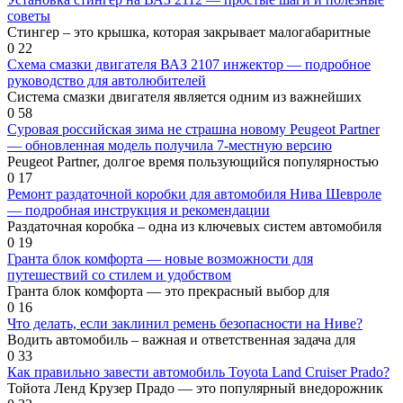
советы
Стингер – это крышка, которая закрывает малогабаритные
0
22
Схема смазки двигателя ВАЗ 2107 инжектор — подробное
руководство для автолюбителей
Система смазки двигателя является одним из важнейших
0
58
Суровая российская зима не страшна новому Peugeot Partner
— обновленная модель получила 7-местную версию
Peugeot Partner, долгое время пользующийся популярностью
0
17
Ремонт раздаточной коробки для автомобиля Нива Шевроле
— подробная инструкция и рекомендации
Раздаточная коробка – одна из ключевых систем автомобиля
0
19
Гранта блок комфорта — новые возможности для
путешествий со стилем и удобством
Гранта блок комфорта — это прекрасный выбор для
0
16
Что делать, если заклинил ремень безопасности на Ниве?
Водить автомобиль – важная и ответственная задача для
0
33
Как правильно завести автомобиль Toyota Land Cruiser Prado?
Тойота Ленд Крузер Прадо — это популярный внедорожник