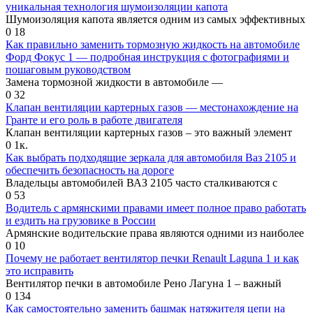
уникальная технология шумоизоляции капота
Шумоизоляция капота является одним из самых эффективных
0
18
Как правильно заменить тормозную жидкость на автомобиле
Форд Фокус 1 — подробная инструкция с фотографиями и
пошаговым руководством
Замена тормозной жидкости в автомобиле —
0
32
Клапан вентиляции картерных газов — местонахождение на
Гранте и его роль в работе двигателя
Клапан вентиляции картерных газов – это важный элемент
0
1к.
Как выбрать подходящие зеркала для автомобиля Ваз 2105 и
обеспечить безопасность на дороге
Владельцы автомобилей ВАЗ 2105 часто сталкиваются с
0
53
Водитель с армянскими правами имеет полное право работать
и ездить на грузовике в России
Армянские водительские права являются одними из наиболее
0
10
Почему не работает вентилятор печки Renault Laguna 1 и как
это исправить
Вентилятор печки в автомобиле Рено Лагуна 1 – важный
0
134
Как самостоятельно заменить башмак натяжителя цепи на